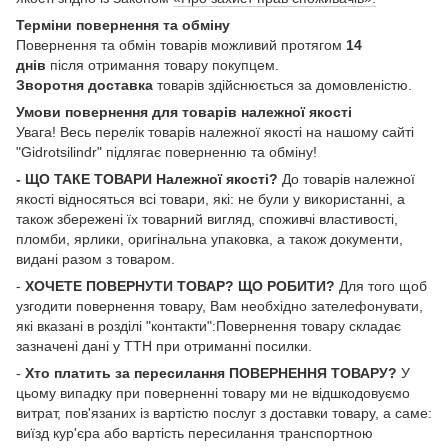
Терміни повернення та обміну
Повернення та обмін товарів можливий протягом
14
днів
після отримання товару покупцем.
Зворотня доставка
товарів здійснюється за домовленістю.
Умови повернення для товарів належної якості
Увага! Весь перелік товарів належної якості на нашому сайті
"Gidrotsilindr" підлягає поверненню та обміну!
- ЩО ТАКЕ ТОВАРИ Належної якості?
До товарів належної
якості відносяться всі товари, які: не були у використанні, а
також збережені їх товарний вигляд, споживчі властивості,
пломби, ярлики, оригінальна упаковка, а також документи,
видані разом з товаром.
-
ХОЧЕТЕ ПОВЕРНУТИ ТОВАР? ЩО РОБИТИ?
Для того щоб
узгодити повернення товару, Вам необхідно зателефонувати,
які вказані в розділі "контакти":Повернення товару складає
зазначені дані у ТТН при отриманні посилки.
-
Хто платить за пересилання ПОВЕРНЕННЯ ТОВАРУ?
У
цьому випадку при поверненні товару ми не відшкодовуємо
витрат, пов'язаних із вартістю послуг з доставки товару, а саме:
виїзд кур'єра або вартість пересилання транспортною