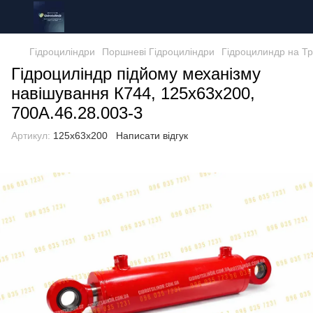
Гідроциліндри
Поршневі Гідроциліндри
Гідроцилиндр на Тр
Гідроциліндр підйому механізму
навішування К744, 125х63х200,
700А.46.28.003-3
Артикул:
125х63х200
Написати відгук