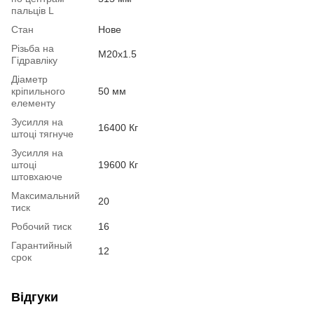
пальців L
Стан
Нове
Різьба на
М20х1.5
Гідравліку
Діаметр
кріпильного
50 мм
елементу
Зусилля на
16400 Кг
штоці тягнуче
Зусилля на
штоці
19600 Кг
штовхаюче
Максимальний
20
тиск
Робочий тиск
16
Гарантийный
12
срок
Відгуки