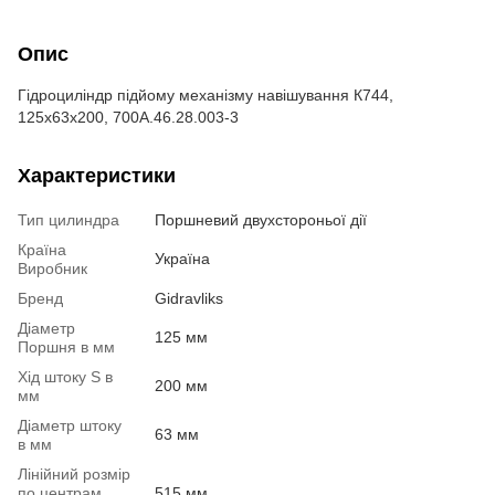
Опис
Гідроциліндр підйому механізму навішування К744,
125х63х200, 700А.46.28.003-3
Характеристики
Тип цилиндра
Поршневий двухстороньої дії
Країна
Україна
Виробник
Бренд
Gidravliks
Діаметр
125 мм
Поршня в мм
Хід штоку S в
200 мм
мм
Діаметр штоку
63 мм
в мм
Лінійний розмір
по центрам
515 мм