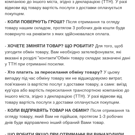
компанією до іншого міста, згідно з декларацією (ТТН). У разі
відмови від товару вартість послуги з доставки оплачується
покупцем.
-
КОЛИ ПОВЕРНУТЬ ГРОШІ?
Після отримання та огляду
товару нашим складом, протягом 3 робочих днів кошти буде
повернуто на реквізити з яких здійснювалася оплата.
-
ХОЧЕТЕ ЗМІНЯТИ ТОВАР? ЩО РОБИТИ?
Для того, щоб
узгодити обмін товару, Вам необхідно зателефонувати, які
вказані в розділі "контакти"Обмін товару складає зазначені дані
у ТТН при отриманні посилки.
-
Хто платить за пересилання обміну товару?
У цьому
випадку під час обміну товару ми не відшкодовуємо витрат,
пов'язаних із вартістю послуг з доставки товару, а саме: виїзд
кур'єра або вартість пересилання транспортною компанією до
іншого міста, згідно з декларацією (ТТН). У разі відмови від
товару вартість послуги з доставки оплачується покупцем.
-
КОЛИ ВІДПРАВЯТЬ ТОВАР НА ОБМІН?
Після отримання та
огляду товару, який Вам не підійшов, протягом 1-3 робочих
днів буде відправлено інший обраний Вами товар.
-
ЩО РОБИТИ ЯКЩО ПРИ ОТРИМАННІ ВИ ВИНАХОДИЛИ