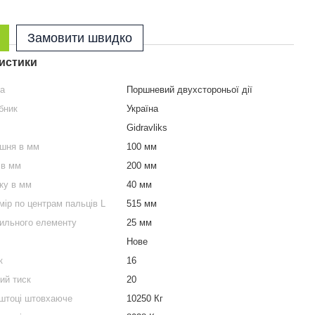
Замовити швидко
истики
ра
Поршневий двухстороньої дії
бник
Україна
Gidravliks
ршня в мм
100 мм
 в мм
200 мм
ку в мм
40 мм
мір по центрам пальців L
515 мм
пильного елементу
25 мм
Нове
к
16
ий тиск
20
 штоці штовхаюче
10250 Кг