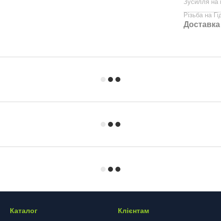
Зусилля на 
Різьба на Гі
Доставка
Каталог
Клієнтам