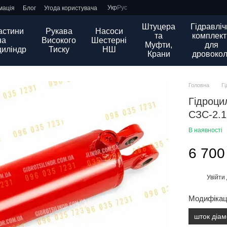
Укр
Рус
мація
Блог
Угода користувача
Штуцера
Гідравліч
астини
Рукава
Насоси
та
комплект
на
Високого
Шестерні
Муфти,
для
циліндр
Тиску
НШ
Крани
дровокол
Головна
Г
Гідроци
СЗС-2.1
В наявності
6 700
Увійти
%
Модифікац
шток діа