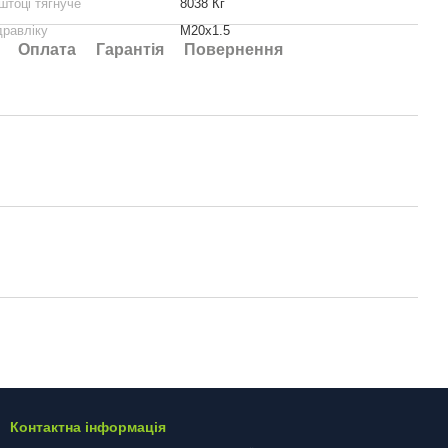
штоці тягнуче
8038 Кг
дравліку
М20х1.5
Оплата
Гарантія
Повернення
Контактна інформація