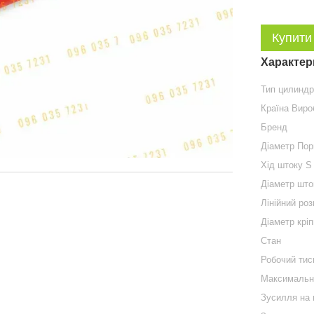
Купити
Характер
Тип цилинд
Країна Виро
Бренд
Діаметр По
Хід штоку S
Діаметр што
Лінійний роз
Діаметр крі
Стан
Робочий тис
Максимальн
Зусилля на