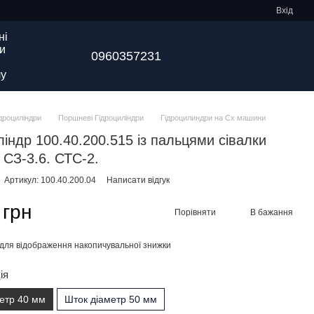
Вхід
ні
и
0960357231
у
ідроциліндри
Поршневі Гідроциліндри
Гідроцилиндри на Сх машини
ліндр 100.40.200.515 із пальцями сівалки
 СЗ-3.6. СТС-2.
Артикул: 100.40.200.04
Написати відгук
 грн
Порівняти
В бажання
для відображення накопичувальної знижки
ія
метр 40 мм
Шток діаметр 50 мм