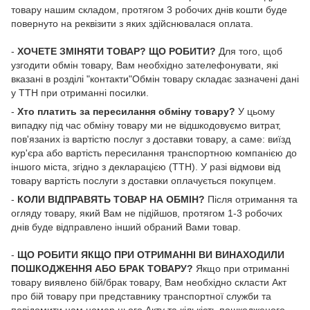
товару нашим складом, протягом 3 робочих днів кошти буде
повернуто на реквізити з яких здійснювалася оплата.
-
ХОЧЕТЕ ЗМІНЯТИ ТОВАР? ЩО РОБИТИ?
Для того, щоб
узгодити обмін товару, Вам необхідно зателефонувати, які
вказані в розділі "контакти"Обмін товару складає зазначені дані
у ТТН при отриманні посилки.
-
Хто платить за пересилання обміну товару?
У цьому
випадку під час обміну товару ми не відшкодовуємо витрат,
пов'язаних із вартістю послуг з доставки товару, а саме: виїзд
кур'єра або вартість пересилання транспортною компанією до
іншого міста, згідно з декларацією (ТТН). У разі відмови від
товару вартість послуги з доставки оплачується покупцем.
-
КОЛИ ВІДПРАВЯТЬ ТОВАР НА ОБМІН?
Після отримання та
огляду товару, який Вам не підійшов, протягом 1-3 робочих
днів буде відправлено інший обраний Вами товар.
-
ЩО РОБИТИ ЯКЩО ПРИ ОТРИМАННІ ВИ ВИНАХОДИЛИ
ПОШКОДЖЕННЯ АБО БРАК ТОВАРУ?
Якщо при отриманні
товару виявлено бій/брак товару, Вам необхідно скласти Акт
про бій товару при представнику транспортної служби та
повідомити нам номер цього Акту та кількість пошкодженого