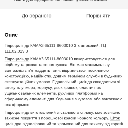
До обраного
Порівняти
Опис
Гідроциліндр КАМАЗ 65111-8603010 3-х штоковий. ГЦ
111.02.019 3
Гідроциліндр
КАМАЗ 65111-8603010 використовується для
підйому та розвантаження кузова. Він має максимальну
вантажність п’ятнадцять тонн, відрізняється посиленою
конструкцією, надійністю, довгим терміном служби в будь-яких
експлуатаційних умовах.
Гідравлічний циліндр
складається зі
штоку-плунжера, корпусу, двох кришок, еластичних
ущільнювальних елементів, рухливої платформи на
сферичному елементі для з’єднання з кузовом або вантажною
платформою.
Гідроциліндр виготовлений зі сталевого сплаву, має зовнішнє
захисне покриття з порошкової краски чорного кольору.
Шток
циліндра
відполірований та хромований для захисту від корозії