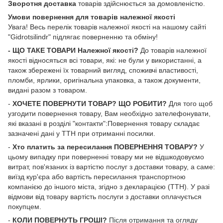
Зворотня доставка
товарів здійснюється за домовленістю.
Умови повернення для товарів належної якості
Увага! Весь перелік товарів належної якості на нашому сайті
"Gidrotsilindr" підлягає поверненню та обміну!
- ЩО ТАКЕ ТОВАРИ Належної якості?
До товарів належної
якості відносяться всі товари, які: не були у використанні, а
також збережені їх товарний вигляд, споживчі властивості,
пломби, ярлики, оригінальна упаковка, а також документи,
видані разом з товаром.
-
ХОЧЕТЕ ПОВЕРНУТИ ТОВАР? ЩО РОБИТИ?
Для того щоб
узгодити повернення товару, Вам необхідно зателефонувати,
які вказані в розділі "контакти":Повернення товару складає
зазначені дані у ТТН при отриманні посилки.
-
Хто платить за пересилання ПОВЕРНЕННЯ ТОВАРУ?
У
цьому випадку при поверненні товару ми не відшкодовуємо
витрат, пов'язаних із вартістю послуг з доставки товару, а саме:
виїзд кур'єра або вартість пересилання транспортною
компанією до іншого міста, згідно з декларацією (ТТН). У разі
відмови від товару вартість послуги з доставки оплачується
покупцем.
-
КОЛИ ПОВЕРНУТЬ ГРОШІ?
Після отримання та огляду