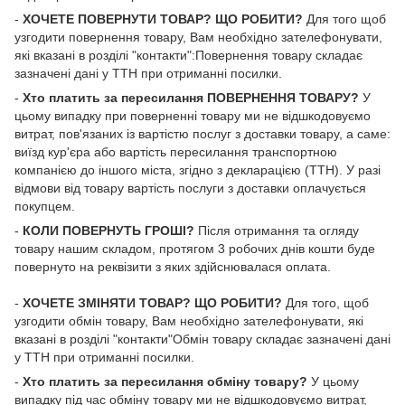
-
ХОЧЕТЕ ПОВЕРНУТИ ТОВАР? ЩО РОБИТИ?
Для того щоб
узгодити повернення товару, Вам необхідно зателефонувати,
які вказані в розділі "контакти":Повернення товару складає
зазначені дані у ТТН при отриманні посилки.
-
Хто платить за пересилання ПОВЕРНЕННЯ ТОВАРУ?
У
цьому випадку при поверненні товару ми не відшкодовуємо
витрат, пов'язаних із вартістю послуг з доставки товару, а саме:
виїзд кур'єра або вартість пересилання транспортною
компанією до іншого міста, згідно з декларацією (ТТН). У разі
відмови від товару вартість послуги з доставки оплачується
покупцем.
-
КОЛИ ПОВЕРНУТЬ ГРОШІ?
Після отримання та огляду
товару нашим складом, протягом 3 робочих днів кошти буде
повернуто на реквізити з яких здійснювалася оплата.
-
ХОЧЕТЕ ЗМІНЯТИ ТОВАР? ЩО РОБИТИ?
Для того, щоб
узгодити обмін товару, Вам необхідно зателефонувати, які
вказані в розділі "контакти"Обмін товару складає зазначені дані
у ТТН при отриманні посилки.
-
Хто платить за пересилання обміну товару?
У цьому
випадку під час обміну товару ми не відшкодовуємо витрат,