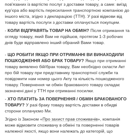
пов'язаних із вартістю послуг з доставки товару, а саме: виїзд
кур'єра або вартість пересилання транспортною компанією до
іншого міста, згідно з декларацією (ТТН). У разі відмови від
товару вартість послуги з доставки оплачується покупцем.
-
КОЛИ ВІДПРАВЯТЬ ТОВАР НА ОБМІН?
Після отримання та
огляду товару, який Вам не підійшов, протягом 1-3 робочих
днів буде відправлено інший обраний Вами товар.
-
ЩО РОБИТИ ЯКЩО ПРИ ОТРИМАННІ ВИ ВИНАХОДИЛИ
ПОШКОДЖЕННЯ АБО БРАК ТОВАРУ?
Якщо при отриманні
товару виявлено бій/брак товару, Вам необхідно скласти Акт
про бій товару при представнику транспортної служби та
повідомити нам номер цього Акту та кількість пошкодженого
товару. Повернення чи обмін бракованого товару складає
зазначені дані у ТТН при отриманні посилки.
-
ХТО ПЛАТИТЬ ЗА ПОВЕРНЕННЯ / ОБМІН БРАКОВАНОГО
ТОВАРУ?
У разі браку товару вартість доставки в обидві
сторони оплачуємо Ми.
Згідно із Законом «
Про захист прав споживачів
», компанія
може відмовити споживачу в обміні та поверненні товарів
належної якості, якщо вони належать до категорій, що