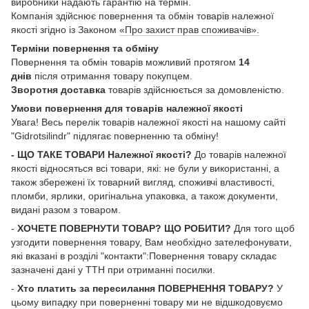
виробники надають гарантію на термін.
Компанія здійснює повернення та обмін товарів належної
якості згідно із Законом
«Про захист прав споживачів».
Терміни повернення та обміну
Повернення та обмін товарів можливий протягом
14
днів
після отримання товару покупцем.
Зворотня доставка
товарів здійснюється за домовленістю.
Умови повернення для товарів належної якості
Увага! Весь перелік товарів належної якості на нашому сайті
"Gidrotsilindr" підлягає поверненню та обміну!
- ЩО ТАКЕ ТОВАРИ Належної якості?
До товарів належної
якості відносяться всі товари, які: не були у використанні, а
також збережені їх товарний вигляд, споживчі властивості,
пломби, ярлики, оригінальна упаковка, а також документи,
видані разом з товаром.
-
ХОЧЕТЕ ПОВЕРНУТИ ТОВАР? ЩО РОБИТИ?
Для того щоб
узгодити повернення товару, Вам необхідно зателефонувати,
які вказані в розділі "контакти":Повернення товару складає
зазначені дані у ТТН при отриманні посилки.
-
Хто платить за пересилання ПОВЕРНЕННЯ ТОВАРУ?
У
цьому випадку при поверненні товару ми не відшкодовуємо