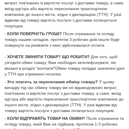
витрат, пов'язаних із вартістю послуг з доставки товару, а саме:
виїзд кур'єра або вартість пересилання транспортною
компанією до іншого міста, згідно з декларацією (ТТН). У разі
відмови від товару вартість послуги з доставки оплачується
покупцем.
-
КОЛИ ПОВЕРНУТЬ ГРОШІ?
Після отримання та огляду
товару нашим складом, протягом 3 робочих днів кошти буде
повернуто на реквізити з яких здійснювалася оплата.
-
ХОЧЕТЕ ЗМІНЯТИ ТОВАР? ЩО РОБИТИ?
Для того, щоб
узгодити обмін товару, Вам необхідно зателефонувати, які
вказані в розділі "контакти"Обмін товару складає зазначені дані
у ТТН при отриманні посилки.
-
Хто платить за пересилання обміну товару?
У цьому
випадку під час обміну товару ми не відшкодовуємо витрат,
пов'язаних із вартістю послуг з доставки товару, а саме: виїзд
кур'єра або вартість пересилання транспортною компанією до
іншого міста, згідно з декларацією (ТТН). У разі відмови від
товару вартість послуги з доставки оплачується покупцем.
-
КОЛИ ВІДПРАВЯТЬ ТОВАР НА ОБМІН?
Після отримання та
огляду товару, який Вам не підійшов, протягом 1-3 робочих