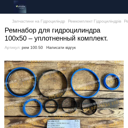
Запчастини на Гідроциліндр
Ремкомплект Гідроциліндрів
Ре
Ремнабор для гидроцилиндра
100х50 – уплотненный комплект.
Артикул:
рем 100.50
Написати відгук