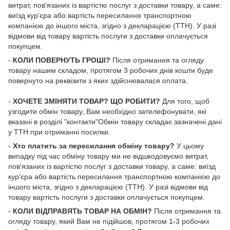
витрат, пов'язаних із вартістю послуг з доставки товару, а саме:
виїзд кур'єра або вартість пересилання транспортною
компанією до іншого міста, згідно з декларацією (ТТН). У разі
відмови від товару вартість послуги з доставки оплачується
покупцем.
-
КОЛИ ПОВЕРНУТЬ ГРОШІ?
Після отримання та огляду
товару нашим складом, протягом 3 робочих днів кошти буде
повернуто на реквізити з яких здійснювалася оплата.
-
ХОЧЕТЕ ЗМІНЯТИ ТОВАР? ЩО РОБИТИ?
Для того, щоб
узгодити обмін товару, Вам необхідно зателефонувати, які
вказані в розділі "контакти"Обмін товару складає зазначені дані
у ТТН при отриманні посилки.
-
Хто платить за пересилання обміну товару?
У цьому
випадку під час обміну товару ми не відшкодовуємо витрат,
пов'язаних із вартістю послуг з доставки товару, а саме: виїзд
кур'єра або вартість пересилання транспортною компанією до
іншого міста, згідно з декларацією (ТТН). У разі відмови від
товару вартість послуги з доставки оплачується покупцем.
-
КОЛИ ВІДПРАВЯТЬ ТОВАР НА ОБМІН?
Після отримання та
огляду товару, який Вам не підійшов, протягом 1-3 робочих