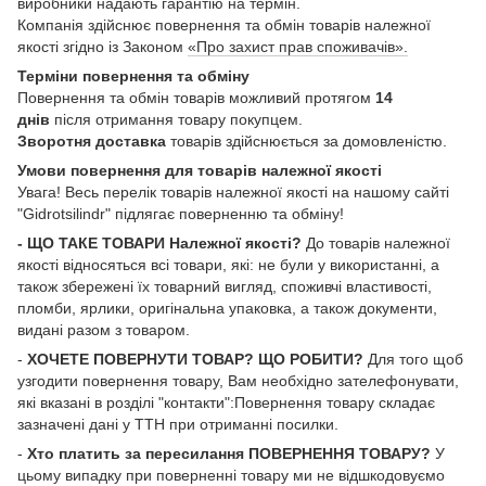
виробники надають гарантію на термін.
Компанія здійснює повернення та обмін товарів належної
якості згідно із Законом
«Про захист прав споживачів».
Терміни повернення та обміну
Повернення та обмін товарів можливий протягом
14
днів
після отримання товару покупцем.
Зворотня доставка
товарів здійснюється за домовленістю.
Умови повернення для товарів належної якості
Увага! Весь перелік товарів належної якості на нашому сайті
"Gidrotsilindr" підлягає поверненню та обміну!
- ЩО ТАКЕ ТОВАРИ Належної якості?
До товарів належної
якості відносяться всі товари, які: не були у використанні, а
також збережені їх товарний вигляд, споживчі властивості,
пломби, ярлики, оригінальна упаковка, а також документи,
видані разом з товаром.
-
ХОЧЕТЕ ПОВЕРНУТИ ТОВАР? ЩО РОБИТИ?
Для того щоб
узгодити повернення товару, Вам необхідно зателефонувати,
які вказані в розділі "контакти":Повернення товару складає
зазначені дані у ТТН при отриманні посилки.
-
Хто платить за пересилання ПОВЕРНЕННЯ ТОВАРУ?
У
цьому випадку при поверненні товару ми не відшкодовуємо