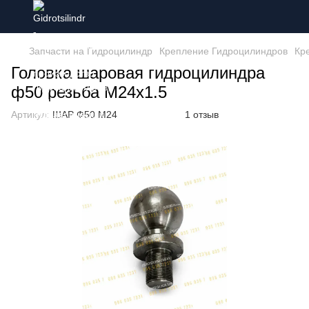
Запчасти на Гидроцилиндр
Крепление Гидроцилиндров
Кр
Головка шаровая гидроцилиндра
ф50 резьба М24х1.5
Артикул:
ШАР Ф50 М24
1 отзыв