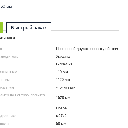
60 мм
Быстрый заказ
истики
ра
Поршневой двухсторонего действия
изводитель
Украина
Gidravliks
ршня в мм
110 мм
S в мм
1120 мм
ока в мм
уточнувати
змер по центрам пальцев
1520 мм
Новое
идравлике
м27х2
епежа
50 мм