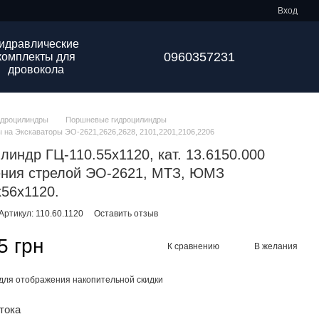
Вход
идравлические
0960357231
комплекты для
дровокола
идроцилиндры
Поршневые гидроцилиндры
 на Экскаваторы ЭО-2621,2626,2628, 2101,2201,2106,2206
линдр ГЦ-110.55х1120, кат. 13.6150.000
ения стрелой ЭО-2621, МТЗ, ЮМЗ
56х1120.
Артикул: 110.60.1120
Оставить отзыв
5 грн
К сравнению
В желания
для отображения накопительной скидки
тока