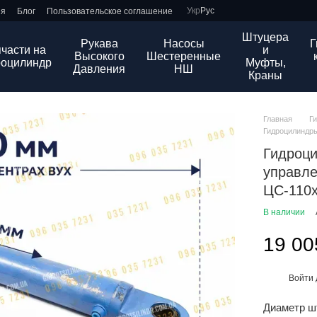
Укр
Рус
ия
Блог
Пользовательское соглашение
Штуцера
Рукава
Насосы
Г
части на
и
Высокого
Шестеренные
роцилиндр
Муфты,
Давления
НШ
Краны
Главная
Г
Гидроцилиндры
Гидроци
управл
ЦС-110х
В наличии
19 00
Войти
%
Диаметр ш