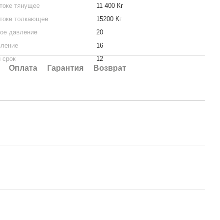
токе тянущее
11 400 Кг
штоке толкающее
15200 Кг
ое давление
20
вление
16
 срок
12
Оплата
Гарантия
Возврат