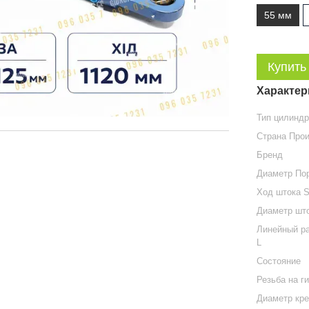
55 мм
Купить
Характер
Тип цилинд
Страна Про
Бренд
Диаметр По
Ход штока 
Диаметр шт
Линейный ра
L
Состояние
Резьба на г
Диаметр кр