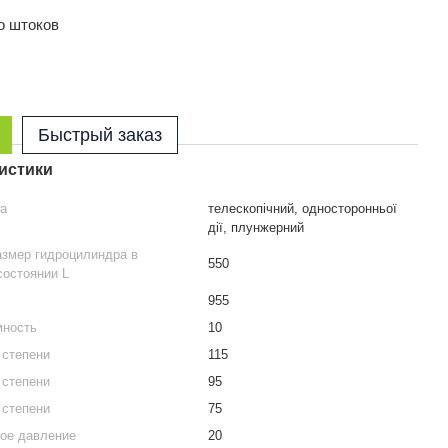
о штоков
Быстрый заказ
истики
ра
телескопічний, односторонньої
дії, плунжерний
азмер гидроцилиндра в
550
состоянии L
955
мность
10
 степени
115
 степени
95
 степени
75
ое давление
20