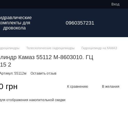
Вход
идравлические
0960357231
комплекты для
дровокола
идроцилиндры
Телескопические гидроцилиндры
Гидроцилиндр на КАМАЗ
линдр Камаз 55112 М-8603010. ГЦ
015 2
Артикул: 55112м
Оставить отзыв
0 грн
К сравнению
В желания
для отображения накопительной скидки