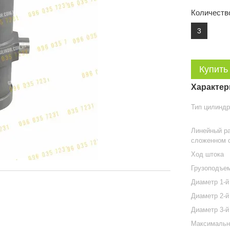
Количеств
3
Купить
Характер
Тип цилинд
Линейный р
сложенном 
Ход штока
Грузоподъе
Диаметр 1-й
Диаметр 2-й
Диаметр 3-й
Максимальн