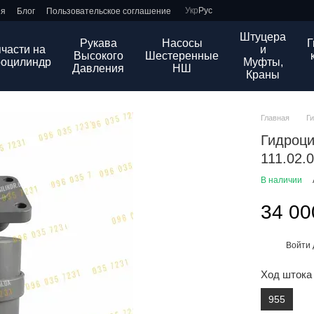
Укр
Рус
ия
Блог
Пользовательское соглашение
Штуцера
Рукава
Насосы
Г
части на
и
Высокого
Шестеренные
роцилиндр
Муфты,
Давления
НШ
Краны
Главная
Г
Гидроци
111.02.
В наличии
34 00
Войти
%
Ход штока
955