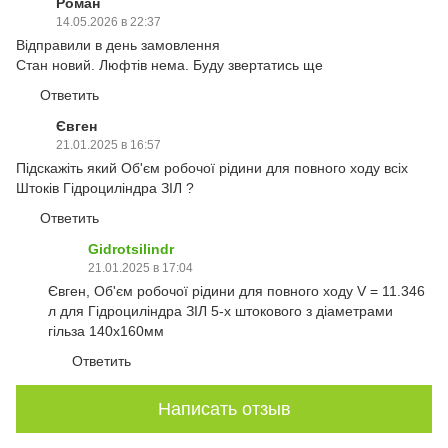
Роман
14.05.2026 в 22:37
Відправили в день замовлення
Стан новий. Люфтів нема. Буду звертатись ще
Ответить
Євген
21.01.2025 в 16:57
Підскажіть який Об'єм робочої рідини для повного ходу всіх
Штоків Гідроциліндра ЗІЛ ?
Ответить
Gidrotsilindr
21.01.2025 в 17:04
Євген, Об'єм робочої рідини для повного ходу V = 11.346
л для Гідроциліндра ЗІЛ 5-х штокового з діаметрами
гільза 140х160мм
Ответить
Написать отзыв