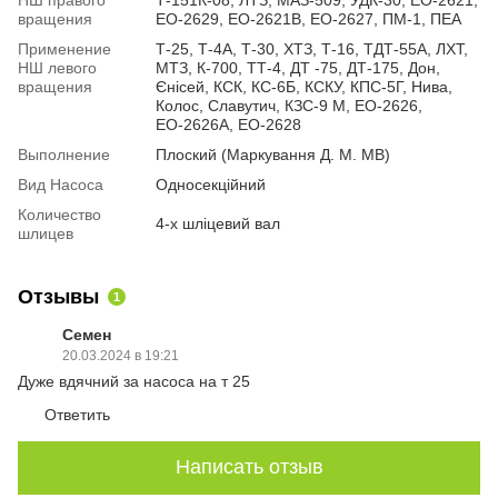
вращения
ЕО-2629, ЕО-2621В, ЕО-2627, ПМ-1, ПЕА
Применение
Т-25, Т-4А, Т-30, ХТЗ, Т-16, ТДТ-55А, ЛХТ,
НШ левого
МТЗ, К-700, ТТ-4, ДТ -75, ДТ-175, Дон,
вращения
Єнісей, КСК, КС-6Б, КСКУ, КПС-5Г, Нива,
Колос, Славутич, КЗС-9 М, ЕО-2626,
ЕО-2626А, ЕО-2628
Выполнение
Плоский (Маркування Д. М. МВ)
Вид Насоса
Односекційний
Количество
4-х шліцевий вал
шлицев
Отзывы
1
Семен
20.03.2024 в 19:21
Дуже вдячний за насоса на т 25
Ответить
Написать отзыв