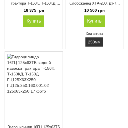
трактора Т-150К, Т-150КД,
Слобожанец ХТА-200, Дт-75,
Т-150Д ГЦ125Х50Х250
Т-74, Задняя навеска 16ГЦ.
18 375 грн
10 500 грн
ГЦ125.250.160.001.02
100х50. ТБ. 000-250
Купить
Купить
Ход штока
250мм
Гидроцилиндр 16ГЦ.125х63ТБ