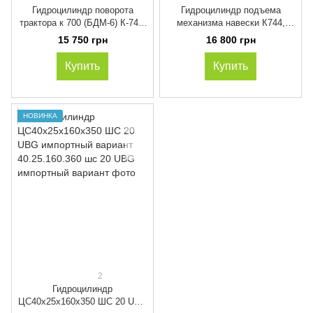
Гидроцилиндр поворота
Гидроцилиндр подъема
трактора к 700 (БДМ-6) К-744,
механизма навески К744,
К-700 ГЦ125.50.400
125х63х200, 700А.46.28.003-3
15 750 грн
16 800 грн
Купить
Купить
НОВИНКА
2
Гидроцилиндр
ЦС40х25х160х350 ШС 20 UBG