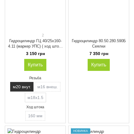
2
Гидроцилиндр ГЦ 40/25х160-
Гидроцилиндр 80.50.280.590Б
4.11 (маркер УПС) ( ход штока
Сеялки
160 мм)
3 150 грн
7 350 грн
Купить
Купить
Резьба
м20 внут.
м16 внеш.
м18х1.5
Ход штока
160 мм
НОВИНКА