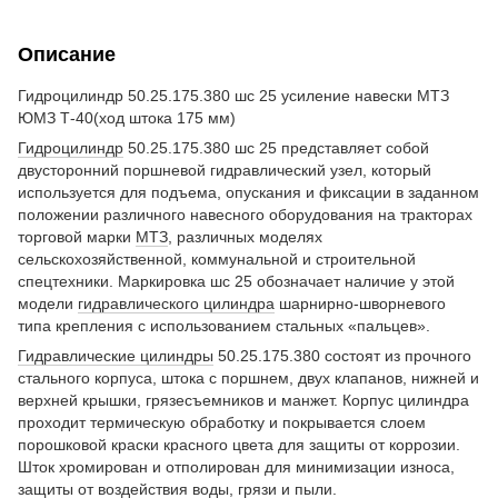
Описание
Гидроцилиндр 50.25.175.380 шс 25 усиление навески МТЗ
ЮМЗ Т-40(ход штока 175 мм)
Гидроцилиндр
50.25.175.380 шс 25 представляет собой
двусторонний поршневой гидравлический узел, который
используется для подъема, опускания и фиксации в заданном
положении различного навесного оборудования на тракторах
торговой марки
МТЗ
, различных моделях
сельскохозяйственной, коммунальной и строительной
спецтехники. Маркировка шс 25 обозначает наличие у этой
модели
гидравлического цилиндра
шарнирно-шворневого
типа крепления с использованием стальных «пальцев».
Гидравлические цилиндры
50.25.175.380 состоят из прочного
стального корпуса, штока с поршнем, двух клапанов, нижней и
верхней крышки, грязесъемников и манжет. Корпус цилиндра
проходит термическую обработку и покрывается слоем
порошковой краски красного цвета для защиты от коррозии.
Шток хромирован и отполирован для минимизации износа,
защиты от воздействия воды, грязи и пыли.