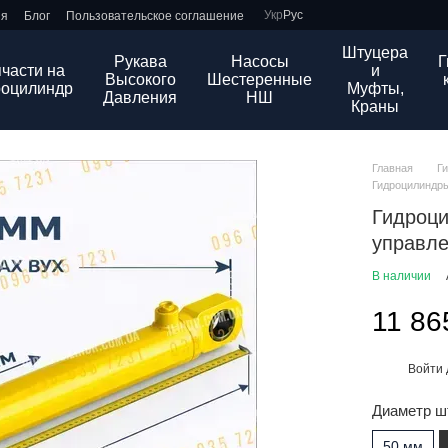
Укр
Рус
ия
Блог
Пользовательское соглашение
Штуцера
Рукава
Насосы
Г
части на
и
Высокого
Шестеренные
роцилиндр
Муфты,
Давления
НШ
Краны
Главная
Г
Гидроцилиндры
Гидроци
управле
В наличии
11 86
Войти
%
Диаметр ш
50 мм