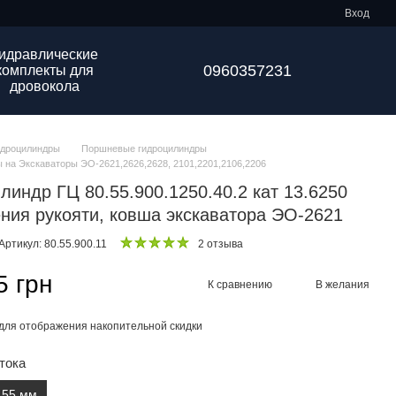
Вход
идравлические
0960357231
комплекты для
дровокола
идроцилиндры
Поршневые гидроцилиндры
 на Экскаваторы ЭО-2621,2626,2628, 2101,2201,2106,2206
линдр ГЦ 80.55.900.1250.40.2 кат 13.6250
ния рукояти, ковша экскаватора ЭО-2621
Артикул: 80.55.900.11
2 отзыва
5 грн
К сравнению
В желания
для отображения накопительной скидки
тока
55 мм