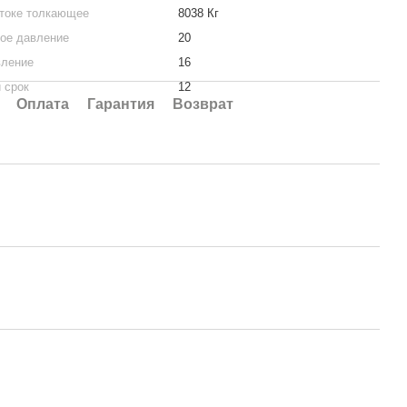
штоке толкающее
8038 Кг
ое давление
20
вление
16
 срок
12
Оплата
Гарантия
Возврат