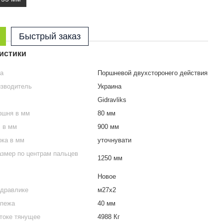
Быстрый заказ
истики
ра
Поршневой двухсторонего действия
изводитель
Украина
Gidravliks
ршня в мм
80 мм
S в мм
900 мм
ока в мм
уточнувати
змер по центрам пальцев
1250 мм
Новое
идравлике
м27х2
епежа
40 мм
токе тянущее
4988 Кг