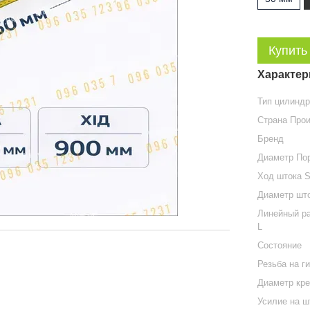
Купить
Характер
Тип цилинд
Страна Про
Бренд
Диаметр По
Ход штока 
Диаметр шт
Линейный ра
L
Состояние
Резьба на г
Диаметр кр
Усилие на ш