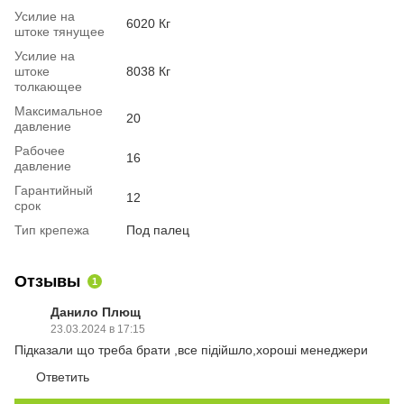
Усилие на
6020 Кг
штоке тянущее
Усилие на
штоке
8038 Кг
толкающее
Максимальное
20
давление
Рабочее
16
давление
Гарантийный
12
срок
Тип крепежа
Под палец
Отзывы
1
Данило Плющ
23.03.2024 в 17:15
Підказали що треба брати ,все підійшло,хороші менеджери
Ответить