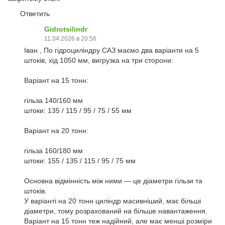
Ответить
Gidrotsilindr
11.04.2026 в 20:56
Іван , По гідроциліндру САЗ маємо два варіанти на 5
штоків, хід 1050 мм, вигрузка на три сторони:
Варіант на 15 тонн:
гільза 140/160 мм
штоки: 135 / 115 / 95 / 75 / 55 мм
Варіант на 20 тонн:
гільза 160/180 мм
штоки: 155 / 135 / 115 / 95 / 75 мм
Основна відмінність між ними — це діаметри гільзи та
штоків.
У варіанті на 20 тонн циліндр масивніший, має більші
діаметри, тому розрахований на більше навантаження.
Варіант на 15 тонн теж надійний, але має менші розміри