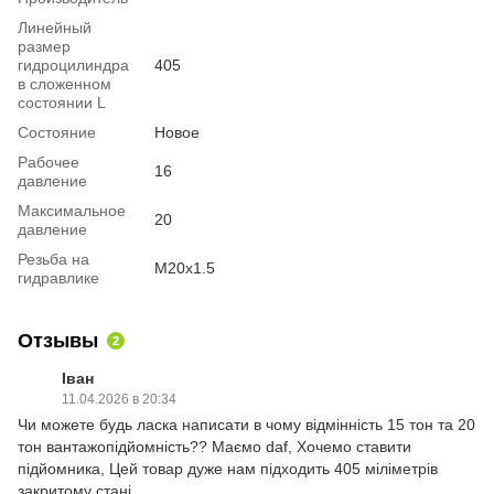
Линейный
размер
гидроцилиндра
405
в сложенном
состоянии L
Состояние
Новое
Рабочее
16
давление
Максимальное
20
давление
Резьба на
М20х1.5
гидравлике
Отзывы
2
Іван
11.04.2026 в 20:34
Чи можете будь ласка написати в чому відмінність 15 тон та 20
тон вантажопідйомність?? Маємо daf, Хочемо ставити
підйомника, Цей товар дуже нам підходить 405 міліметрів
закритому стані