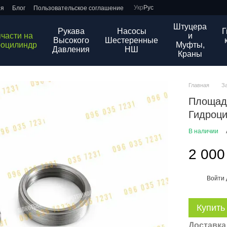
Укр
Рус
ия
Блог
Пользовательское соглашение
Штуцера
Рукава
Насосы
Г
части на
и
Высокого
Шестеренные
роцилиндр
Муфты,
Давления
НШ
Краны
Главная
З
Площад
Гидроц
В наличии
2 000
Войти
%
Купить
Доставка