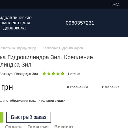
Вход
идравлические
0960357231
комплекты для
дровокола
апчасти на Гидроцилиндр
Крепление Гидроцилиндров
ка Гидроцилиндра Зил. Крепление
илиндра Зил
Артикул: Площадка Зил
1 отзыв
 грн
К сравнению
В желания
для отображения накопительной скидки
Быстрый заказ
Оплата
Гарантия
Возврат