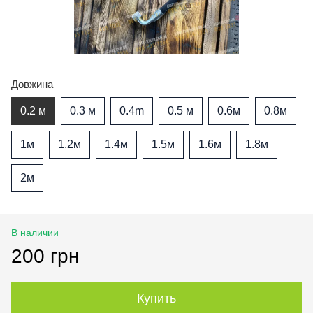
Довжина
0.2 м
0.3 м
0.4m
0.5 м
0.6м
0.8м
1м
1.2м
1.4м
1.5м
1.6м
1.8м
2м
В наличии
200 грн
Купить