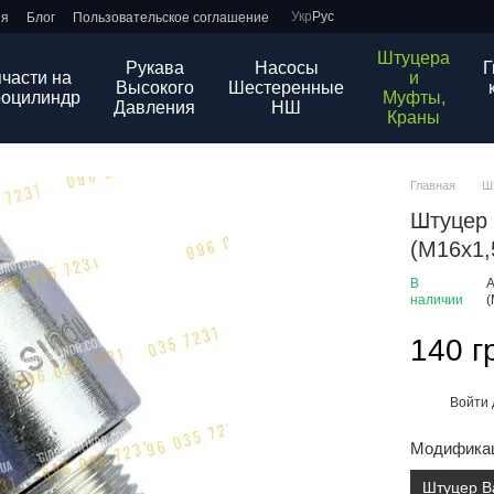
Укр
Рус
ия
Блог
Пользовательское соглашение
Штуцера
Рукава
Насосы
Г
части на
и
Высокого
Шестеренные
роцилиндр
Муфты,
Давления
НШ
Краны
Главная
Ш
Штуцер 
(М16х1,
В
А
наличии
(
140 г
Войти
%
Модифика
Штуцер Ba