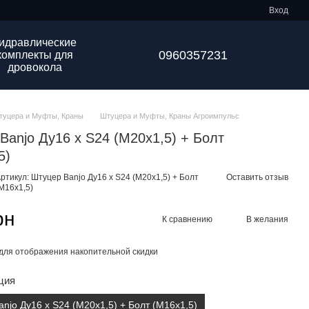
Вход
идравлические
0960357231
комплекты для
дровокола
туцера и Муфты, Краны
Штуцера и Муфты, Краны Агроимпульс
Banjo Ду16 х S24 (М20х1,5) + Болт
5)
ртикул: Штуцер Banjo Ду16 х S24 (М20х1,5) + Болт
Оставить отзыв
М16х1,5)
рн
К сравнению
В желания
для отображения накопительной скидки
ция
njo Ду16 х S24 (М20х1,5) + Болт (М16х1,5)