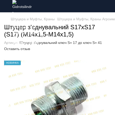
Штуцера и Муфты, Краны
Штуцера и Муфты, Краны Агроим
Штуцер з'єднувальний S17xS17
(S17) (M14x1,5-M14x1,5)
Артикул:
Штуцер з'єднувальний ключ S= 17 до ключ S= 41
Оставить отзыв
НОВИНКА