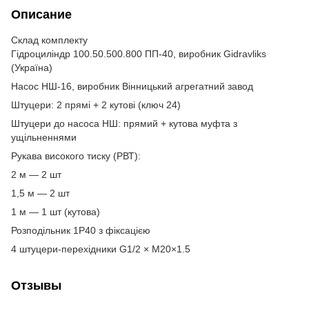
Описание
Склад комплекту
Гідроциліндр 100.50.500.800 ПП-40, виробник Gidravliks
(Україна)
Насос НШ-16, виробник Вінницький агрегатний завод
Штуцери: 2 прямі + 2 кутові (ключ 24)
Штуцери до насоса НШ: прямий + кутова муфта з
ущільненнями
Рукава високого тиску (РВТ):
2 м — 2 шт
1,5 м — 2 шт
1 м — 1 шт (кутова)
Розподільник 1Р40 з фіксацією
4 штуцери-перехідники G1/2 × М20×1.5
Отзывы