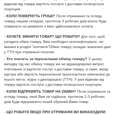
відмови від товару вартість послуги з доставки оплачується
покупцем.
-
КОЛИ ПОВЕРНУТЬ ГРОШІ?
Після отримання та огляду
товару нашим складом, протягом 3 робочих днів кошти буде
повернуто на реквізити з яких здійснювалася оплата.
-
ХОЧЕТЕ ЗМІНЯТИ ТОВАР? ЩО РОБИТИ?
Для того, щоб
узгодити обмін товару, Вам необхідно зателефонувати, які
вказані в розділі "контакти"Обмін товару складає зазначені дані
у ТТН при отриманні посилки.
-
Хто платить за пересилання обміну товару?
У цьому
випадку під час обміну товару ми не відшкодовуємо витрат,
пов'язаних із вартістю послуг з доставки товару, а саме: виїзд
кур'єра або вартість пересилання транспортною компанією до
іншого міста, згідно з декларацією (ТТН). У разі відмови від
товару вартість послуги з доставки оплачується покупцем.
-
КОЛИ ВІДПРАВЯТЬ ТОВАР НА ОБМІН?
Після отримання та
огляду товару, який Вам не підійшов, протягом 1-3 робочих
днів буде відправлено інший обраний Вами товар.
-
ЩО РОБИТИ ЯКЩО ПРИ ОТРИМАННІ ВИ ВИНАХОДИЛИ