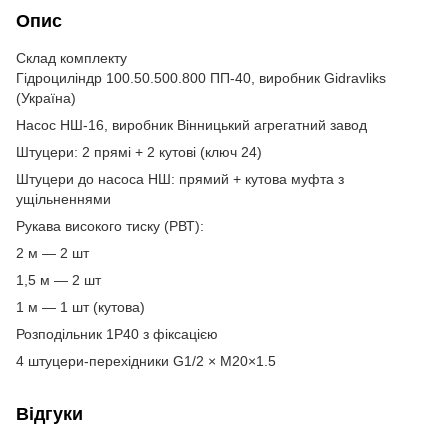
Опис
Склад комплекту
Гідроциліндр 100.50.500.800 ПП-40, виробник Gidravliks
(Україна)
Насос НШ-16, виробник Вінницький агрегатний завод
Штуцери: 2 прямі + 2 кутові (ключ 24)
Штуцери до насоса НШ: прямий + кутова муфта з
ущільненнями
Рукава високого тиску (РВТ):
2 м — 2 шт
1,5 м — 2 шт
1 м — 1 шт (кутова)
Розподільник 1Р40 з фіксацією
4 штуцери-перехідники G1/2 × М20×1.5
Відгуки