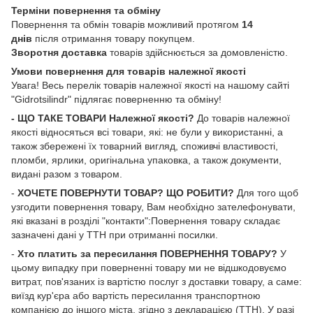
Терміни повернення та обміну
Повернення та обмін товарів можливий протягом
14
днів
після отримання товару покупцем.
Зворотня доставка
товарів здійснюється за домовленістю.
Умови повернення для товарів належної якості
Увага! Весь перелік товарів належної якості на нашому сайті
"Gidrotsilindr" підлягає поверненню та обміну!
- ЩО ТАКЕ ТОВАРИ Належної якості?
До товарів належної
якості відносяться всі товари, які: не були у використанні, а
також збережені їх товарний вигляд, споживчі властивості,
пломби, ярлики, оригінальна упаковка, а також документи,
видані разом з товаром.
-
ХОЧЕТЕ ПОВЕРНУТИ ТОВАР? ЩО РОБИТИ?
Для того щоб
узгодити повернення товару, Вам необхідно зателефонувати,
які вказані в розділі "контакти":Повернення товару складає
зазначені дані у ТТН при отриманні посилки.
-
Хто платить за пересилання ПОВЕРНЕННЯ ТОВАРУ?
У
цьому випадку при поверненні товару ми не відшкодовуємо
витрат, пов'язаних із вартістю послуг з доставки товару, а саме:
виїзд кур'єра або вартість пересилання транспортною
компанією до іншого міста, згідно з декларацією (ТТН). У разі