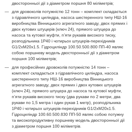
двосторонньої дії з діаметром поршня 80 міліметрів;
для дровоколів потужністю 12 тонн – комплект складається
з гідравлічного циліндра, насоса шестеренного типу НШ-16
виробництва Вінницького агрегатного заводу, двох прямих і
двох кутових штуцерів (ключ 24), прямого штуцера до
насоса та кутової муфти, п’яти рукавів високого тиску,
розподільника 1Р40 і чотирьох штуцерів-перехідників
G1/2xM20x1.5. Гідроциліндр 100.50.500.800 ПП-40 являє
собою поршневу модель двосторонньої дії з діаметром
поршня 100 міліметрів;
для професійних дровоколів потужністю 14 тонн –
комплект складається з гідравлічного циліндра, насоса
шестеренного типу НШ-16 виробництва Вінницького
агрегатного заводу, двох прямих і двох кутових штуцерів
(ключ 24), прямого штуцера до насоса та кутової муфти,
п’яти рукавів високого тиску (два рукави по 2 метри, два
рукави по 1,5 метра і один рукав 1 метр), розподільника
1Р40 і чотирьох штуцерів-перехідників G1/2xM20x1.5.
Гідроциліндр 100.60.500.830 ПП-50 являє собою потужну
та високопродуктивну поршневу модель двосторонньої дії
з діаметром поршня 100 міліметрів.