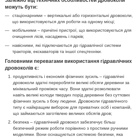
Залежно від технічних особливостей дровоколи
можуть бути:
стаціонарними – вертикальні або горизонтальні дровоколи,
що використовуються для роботи на одному місці;
мобільними – причіпні пристрої, що використовуються для
очищення лісів, насаджень і парків;
навісними, які підключаються до гідравлічної системи
тракторів, екскаваторів та іншої спецтехніки.
Головними перевагами використання гідравлічних
дровоколів є:
продуктивність і економія фізичних зусиль – гідравлічні
дровоколи здатні переробляти великі обсяги деревини за
мінімальний проміжок часу. Вони здатні розколювати
навіть великі колоди твердих порід деревини без суттєвих
фізичних зусиль з боку людини. Дровоколи гідравлічного
типу є найкращим вибором для приватних осіб і компаній,
що займаються заготівлею великих обсягів дров;
безпека – гідравлічний дровокол забезпечує більш
безпечний режим роботи порівняно з простими ручними
моделями. Вони оснащуються системою безпеки, яка