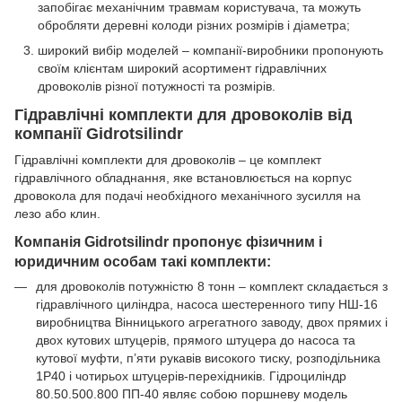
запобігає механічним травмам користувача, та можуть
обробляти деревні колоди різних розмірів і діаметра;
широкий вибір моделей – компанії-виробники пропонують
своїм клієнтам широкий асортимент гідравлічних
дровоколів різної потужності та розмірів.
Гідравлічні комплекти для дровоколів від
компанії Gidrotsilindr
Гідравлічні комплекти для дровоколів – це комплект
гідравлічного обладнання, яке встановлюється на корпус
дровокола для подачі необхідного механічного зусилля на
лезо або клин.
Компанія Gidrotsilindr пропонує фізичним і
юридичним особам такі комплекти:
для дровоколів потужністю 8 тонн – комплект складається з
гідравлічного циліндра, насоса шестеренного типу НШ-16
виробництва Вінницького агрегатного заводу, двох прямих і
двох кутових штуцерів, прямого штуцера до насоса та
кутової муфти, п’яти рукавів високого тиску, розподільника
1Р40 і чотирьох штуцерів-перехідників. Гідроциліндр
80.50.500.800 ПП-40 являє собою поршневу модель