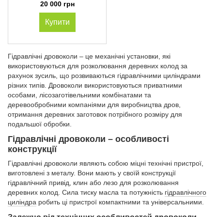
ПП-50 (професійний)
20 000 грн
Купити
Гідравлічні дровоколи – це механічні установки, які
використовуються для розколювання деревних колод за
рахунок зусиль, що розвиваються гідравлічними циліндрами
різних типів. Дровоколи використовуються приватними
особами, лісозаготівельними комбінатами та
деревообробними компаніями для виробництва дров,
отримання деревних заготовок потрібного розміру для
подальшої обробки.
Гідравлічні дровоколи – особливості
конструкції
Гідравлічні дровоколи являють собою міцні технічні пристрої,
виготовлені з металу. Вони мають у своїй конструкції
гідравлічний привід, клин або лезо для розколювання
деревних колод. Сила тиску масла та потужність
гідравлічного
циліндра
робить ці пристрої компактними та універсальними.