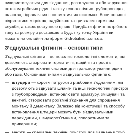
використовуються для з’єднання, розгалуження або керування
потоком робочих рідин і газів у технологічних трубопроводах,
шлангах, гідравлічних і пневматичних системах. Вони повинні
відрізнятися міцністю, надійністю та тривалим терміном
служби, а також доступною ціною. Придбати фітинг потрібного
типу та розміру з доставкою в будь-яку точку України ви
можете на онлайн-платформі Gidrotsilindr.com.ua.
З’єднувальні фітинги – основні типи
З’єднувальні фітинги – це невеликі технологічні елементи, які
дозволяють створювати герметичні, надійні та прості в
обслуговуванні технічні системи для транспортування рідин
або газів. Основними типами з’єднувальних фітингів є:
штуцери
— короткі патрубки з різьбовим з’єднанням, які
дозволяють з’єднувати шланги та інші технологічні пристрої
з трубопроводами, встановлювати арматуру, змішувачі та
вентилі, створювати роз’ємні з’єднання для спрощення
монтажу й демонтажу. Залежно від конструкції та способу
встановлення штуцери можуть бути з’єднувальними,
перехідними, швидкороз’ємними, поворотними та
приварними;
муфти
— спеціальні технічні пристрої для з’єднання труб