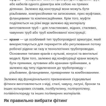
або кабелів одного діаметра між собою на прямих
ділянках. Залежно від конструкції вони можуть бути
різьбовими, компресійними чи затискними, прес-муфтами,
фланцевими та компенсаційними. Крім того, муфти
поділяються на різні види залежно від матеріалу
виготовлення труб – для пластикових, мідних, сталевих,
чавунних труб або труб комбінованої конструкції;
крани
— це особливий тип трубопровідної арматури, який
використовується для перекриття або регулювання потоку
робочої рідини чи газу в технологічних трубопроводах.
Основними типами кранів є кульові, конусні та вентильні
моделі. Крім того, залежно від конфігурації крани можуть
бути прямими, кутовими або кранами-трійниками, а
залежно від типу підключення до трубопроводу –
різьбовими, фланцевими, приварними та комбінованими.
Залежно від функціонального призначення з’єднувальні
фітинги виготовляються з міді, сталі, чавуну, латуні, бронзи та
інших кольорових сплавів, полібутилину, поліпропілену,
полівінілхлориду та інших полімерних матеріалів.
Як правильно вибрати фітинг