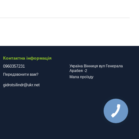
Контактна інформація
0960357231
Україна Вінниця вул Генерала
Арабея -2
Передзвонити вам?
Мапа проїзду
gidrotsilindr@ukr.net