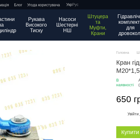
Укр
Рус
мація
Блог
Угода користувача
Штуцера
Гідравліч
астини
Рукава
Насоси
та
комплект
на
Високого
Шестерні
Муфти,
для
циліндр
Тиску
НШ
Крани
дровокол
Головна
Ш
Кран гі
М20*1,5
В
наявності
650 г
Увійти
%
Купити