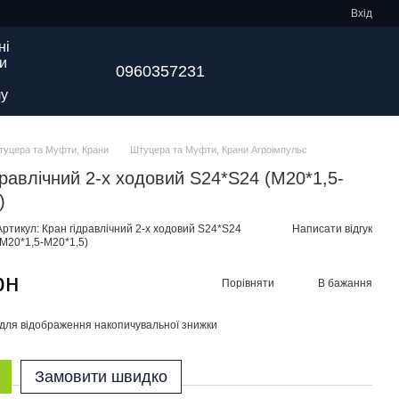
Вхід
ні
и
0960357231
у
туцера та Муфти, Крани
Штуцера та Муфти, Крани Агроімпульс
дравлічний 2-х ходовий S24*S24 (М20*1,5-
)
Артикул: Кран гідравлічний 2-х ходовий S24*S24
Написати відгук
(М20*1,5-М20*1,5)
рн
Порівняти
В бажання
для відображення накопичувальної знижки
Замовити швидко