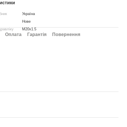
истики
бник
Україна
Нове
дравліку
М20х1.5
Оплата
Гарантія
Повернення