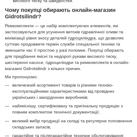
високого тиску та швидкостей.
Чому покупці обирають онлайн-магазин
Gidrotsilindr?
Ремкомплекти — це набір комплектуючих елементів, які
застосовуються для усунення витоків гідравлічної оливи та
мінімізації рівня зносу деталей
гідроциліндра
, що дозволяє
суттєво продовжити термін служби спеціальної техніки та
зменшити час її простою у разі поломки. Покупці обирають
для придбання якісні та недорогі рукави високого тиску,
шестеренні насоси, гідроциліндри та ремкомплекти в онлайн-
магазині Gidrotsilindr з кількох причин.
Ми пропонуємо:
величезний асортимент товарів із різними техніко-
експлуатаційними характеристиками від провідних
українських і закордонних виробників;
найякіснішу, сертифіковану та оригінальну продукцію з
повним комплектом технічної документації;
великий вибір продукції на складі та регулярне поповнення
складських запасів;
гарантійне та післягарантійне технічне обслуговування;