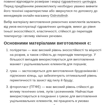
повинні відповідати розмірам і марці
гідравлічного циліндра
.
Перед придбанням ремкомплекту необхідно уважно вивчити
його технічні характеристики або звернутися по допомогу до
менеджерів онлайн-магазину
Gidrotsilindr
.
Вибір матеріалу виготовлення ремонтних комплектів залежить
від умов експлуатації гідравлічних циліндрів, вимог до рівня
їхньої зносостійкості, еластичності, стійкості до перепадів
температур і впливу хімічних речовин.
Основними матеріалами виготовлення є:
поліуретан — має високий рівень зносостійкості та міцності
на розрив, а також стійкість до перепадів температур. У
більшості випадків використовується для виготовлення
манжет і ущільнювальних елементів для поршнів;
гума — застосовується для виготовлення брудознімачів і
підтискних кілець, що забезпечують оптимальний рівень
герметичності та захист від пилу й бруду;
фторопласт (ПТФЕ) — має високий рівень стійкості до
впливу технічних олив, лугів і розчинників. Найчастіше
використовується в поєднанні з гумою для виготовлення
ущільнювальних елементів, які працюють в умовах