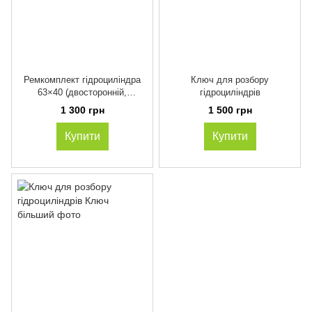
Ремкомплект гідроциліндра
Ключ для розбору
63×40 (двосторонній,
гідроциліндрів
кермовий) – хід штока 215/250
1 300 грн
1 500 грн
мм
Купити
Купити