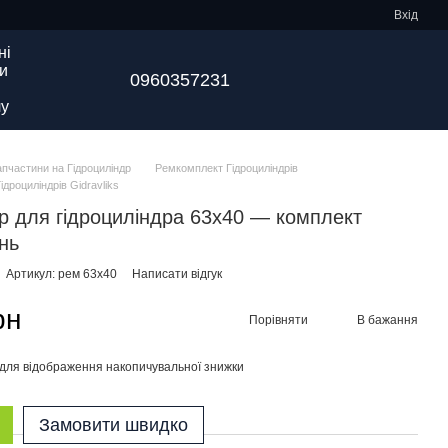
Вхід
ні
и
0960357231
у
апчастини на Гідроциліндр
Ремкомплект Гідроциліндрів
дроциліндрів Gidravliks
р для гідроциліндра 63х40 — комплект
нь
Артикул: рем 63х40
Написати відгук
рн
Порівняти
В бажання
для відображення накопичувальної знижки
Замовити швидко