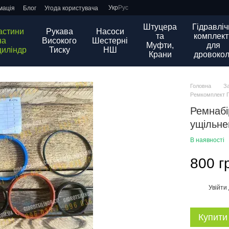
Укр
Рус
мація
Блог
Угода користувача
Штуцера
Гідравліч
астини
Рукава
Насоси
та
комплект
на
Високого
Шестерні
Муфти,
для
циліндр
Тиску
НШ
Крани
дровокол
Головна
З
Ремкомплект Гі
Ремнабі
ущільне
В наявності
800 г
Увійти
%
Купити