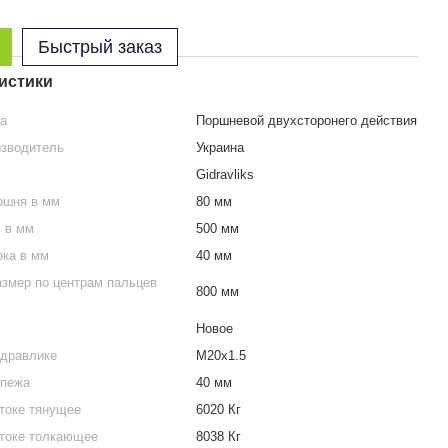
Быстрый заказ
истики
ра
Поршневой двухсторонего действия
изводитель
Украина
Gidravliks
ршня в мм
80 мм
S в мм
500 мм
ока в мм
40 мм
змер по центрам пальцев
800 мм
Новое
идравлике
М20х1.5
епежа
40 мм
токе тянущее
6020 Кг
штоке толкающее
8038 Кг