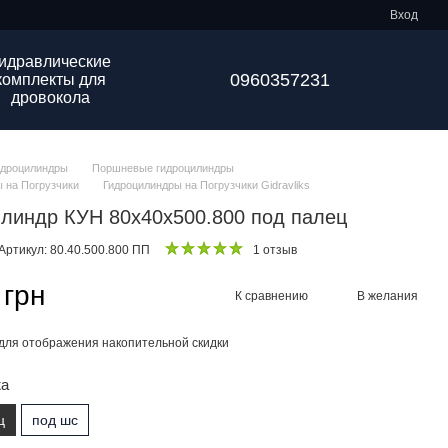
Вход
идравлические
0960357231
комплекты для
дровокола
идроцилиндры
Поршневые гидроцилиндры
 на Погрузчики
Гидроцилиндры на Погрузчики Gidravliks
линдр КУН 80х40х500.800 под палец
Артикул: 80.40.500.800 ПП
1 отзыв
 грн
К сравнению
В желания
для отображения накопительной скидки
жа
ц
под шс