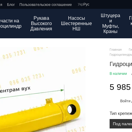
Укр
Рус
ия
Блог
Пользовательское соглашение
Штуцера
Рукава
Насосы
Г
части на
и
Высокого
Шестеренные
роцилиндр
Муфты,
Давления
НШ
Краны
Главная
Г
Гидроцилиндры
Гидроци
В наличии
5 985
Войти
%
Тип крепе
Под пале