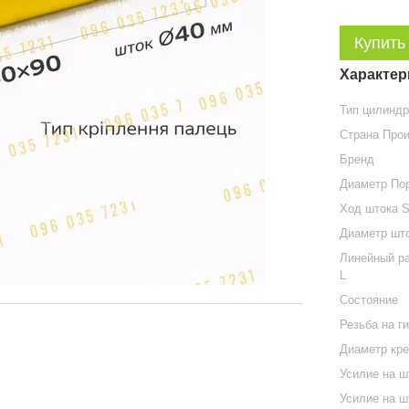
Купить
Характер
Тип цилинд
Страна Про
Бренд
Диаметр По
Ход штока 
Диаметр шт
Линейный ра
L
Состояние
Резьба на г
Диаметр кр
Усилие на ш
Усилие на 