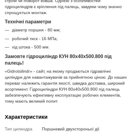
стріли чи поворот ковша. Однією з особливостей
гідроциліндрів є кріплення під палець, завдяки чому значно
спрощується монтаж.
Технічні параметри
діаметр поршня - 80 мм;
робочий тиск - 16 МПа;
хід штока - 500 мм.
Замовте гідроциліндр КУН 80x40x500.800 під
палець!
«Gidrotsilindr» - сайт, на якому продаються гідравлічні
циліндри для навантажувачів за прийнятною ціною. До наших
переваг належить гарантія якості, швидка доставка, широкий
асортимент. Гідроциліндри КУН 80x40x500.800 під палець
забезпечують ефективну експлуатацію робочих елементів,
тому мають великий попит.
Характеристики
Тип цилиндра
Поршневий двухстороньої дії