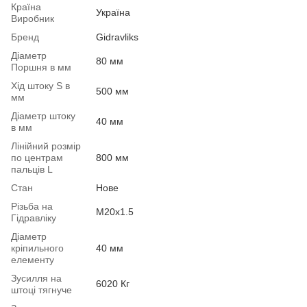
Країна
Україна
Виробник
Бренд
Gidravliks
Діаметр
80 мм
Поршня в мм
Хід штоку S в
500 мм
мм
Діаметр штоку
40 мм
в мм
Лінійний розмір
по центрам
800 мм
пальців L
Стан
Нове
Різьба на
М20х1.5
Гідравліку
Діаметр
кріпильного
40 мм
елементу
Зусилля на
6020 Кг
штоці тягнуче