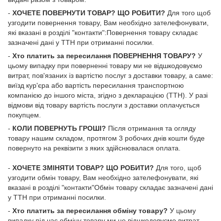
-
ХОЧЕТЕ ПОВЕРНУТИ ТОВАР? ЩО РОБИТИ?
Для того щоб
узгодити повернення товару, Вам необхідно зателефонувати,
які вказані в розділі "контакти":Повернення товару складає
зазначені дані у ТТН при отриманні посилки.
-
Хто платить за пересилання ПОВЕРНЕННЯ ТОВАРУ?
У
цьому випадку при поверненні товару ми не відшкодовуємо
витрат, пов'язаних із вартістю послуг з доставки товару, а саме:
виїзд кур'єра або вартість пересилання транспортною
компанією до іншого міста, згідно з декларацією (ТТН). У разі
відмови від товару вартість послуги з доставки оплачується
покупцем.
-
КОЛИ ПОВЕРНУТЬ ГРОШІ?
Після отримання та огляду
товару нашим складом, протягом 3 робочих днів кошти буде
повернуто на реквізити з яких здійснювалася оплата.
-
ХОЧЕТЕ ЗМІНЯТИ ТОВАР? ЩО РОБИТИ?
Для того, щоб
узгодити обмін товару, Вам необхідно зателефонувати, які
вказані в розділі "контакти"Обмін товару складає зазначені дані
у ТТН при отриманні посилки.
-
Хто платить за пересилання обміну товару?
У цьому
випадку під час обміну товару ми не відшкодовуємо витрат,