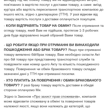
пов'язаних із вартістю послуг з доставки товару, а саме: виїзд
кур'єра або вартість пересилання транспортною компанією до
іншого міста, згідно з декларацією (ТТН). У разі відмови від
товару вартість послуги з доставки оплачується покупцем.
-
КОЛИ ВІДПРАВЯТЬ ТОВАР НА ОБМІН?
Після отримання та
огляду товару, який Вам не підійшов, протягом 1-3 робочих
днів буде відправлено інший обраний Вами товар.
-
ЩО РОБИТИ ЯКЩО ПРИ ОТРИМАННІ ВИ ВИНАХОДИЛИ
ПОШКОДЖЕННЯ АБО БРАК ТОВАРУ?
Якщо при отриманні
товару виявлено бій/брак товару, Вам необхідно скласти Акт
про бій товару при представнику транспортної служби та
повідомити нам номер цього Акту та кількість пошкодженого
товару. Повернення чи обмін бракованого товару складає
зазначені дані у ТТН при отриманні посилки.
-
ХТО ПЛАТИТЬ ЗА ПОВЕРНЕННЯ / ОБМІН БРАКОВАНОГО
ТОВАРУ?
У разі браку товару вартість доставки в обидві
сторони оплачуємо Ми.
Згідно із Законом «
Про захист прав споживачів
», компанія
може відмовити споживачу в обміні та поверненні товарів
належної якості, якщо вони належать до категорій, що