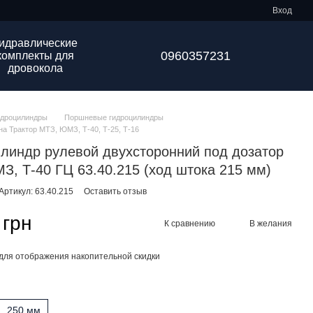
Вход
идравлические
0960357231
комплекты для
дровокола
идроцилиндры
Поршневые гидроцилиндры
на Трактор МТЗ, ЮМЗ, Т-40, Т-25, Т-16
линдр рулевой двухсторонний под дозатор
, Т-40 ГЦ 63.40.215 (ход штока 215 мм)
Артикул: 63.40.215
Оставить отзыв
 грн
К сравнению
В желания
для отображения накопительной скидки
250 мм