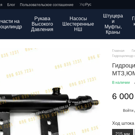
Укр
Рус
ия
Блог
Пользовательское соглашение
Штуцера
Рукава
Насосы
Г
части на
и
Высокого
Шестеренные
роцилиндр
Муфты,
Давления
НШ
Краны
Главная
Г
Гидроцилиндр 
Гидроци
МТЗ,ЮМЗ
В наличии
6 000
Войти
%
Ход штока
215 мм