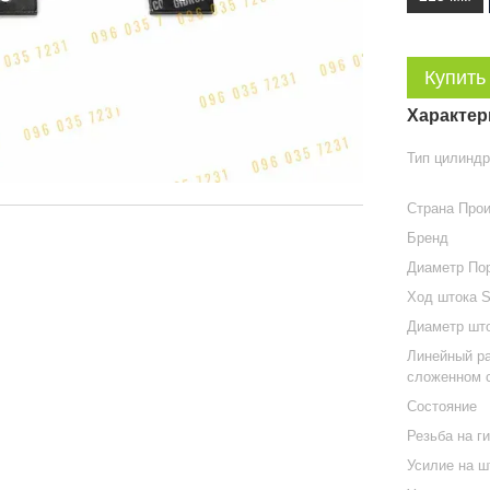
Купить
Характер
Тип цилинд
Страна Про
Бренд
Диаметр По
Ход штока 
Диаметр шт
Линейный р
сложенном 
Состояние
Резьба на г
Усилие на ш