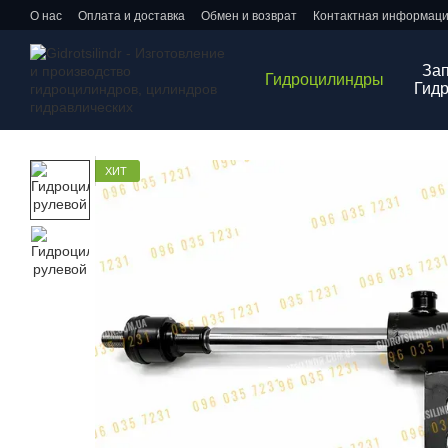
Перейти к основному контенту
О нас
Оплата и доставка
Обмен и возврат
Контактная информац
Зап
Гидроцилиндры
Гид
ХИТ