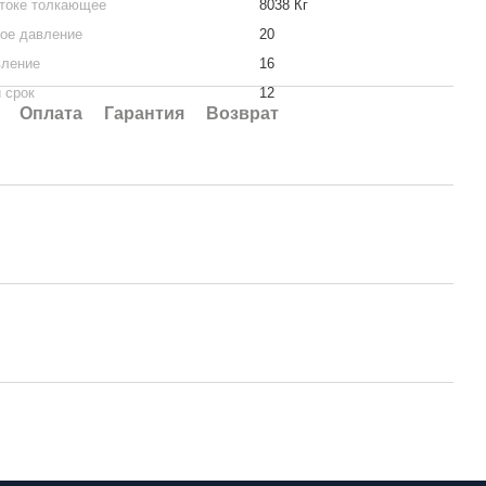
штоке толкающее
8038 Кг
ое давление
20
вление
16
 срок
12
Оплата
Гарантия
Возврат