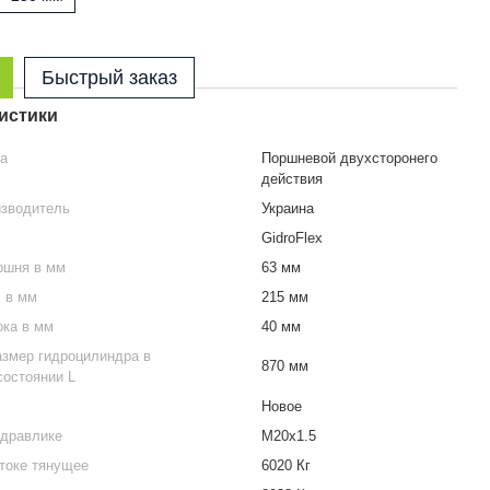
Быстрый заказ
истики
ра
Поршневой двухсторонего
действия
изводитель
Украина
GidroFlex
ршня в мм
63 мм
S в мм
215 мм
ока в мм
40 мм
азмер гидроцилиндра в
870 мм
состоянии L
Новое
идравлике
М20х1.5
токе тянущее
6020 Кг