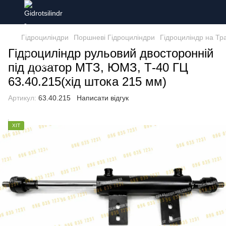
Гідроциліндри
Поршневі Гідроциліндри
Гідроциліндр на Тр
Гідроциліндр рульовий двосторонній
під дозатор МТЗ, ЮМЗ, Т-40 ГЦ
63.40.215(хід штока 215 мм)
Артикул:
63.40.215
Написати відгук
ХІТ