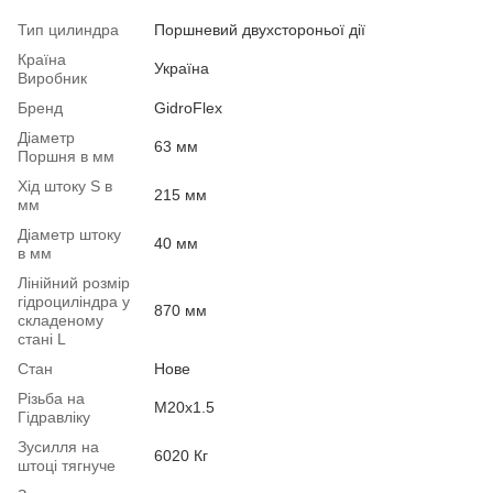
Тип цилиндра
Поршневий двухстороньої дії
Країна
Україна
Виробник
Бренд
GidroFlex
Діаметр
63 мм
Поршня в мм
Хід штоку S в
215 мм
мм
Діаметр штоку
40 мм
в мм
Лінійний розмір
гідроциліндра у
870 мм
складеному
стані L
Стан
Нове
Різьба на
М20х1.5
Гідравліку
Зусилля на
6020 Кг
штоці тягнуче