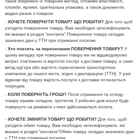
також збережені їх товарний вигляд, споживчі властивості,
пломби, ярлики, оригінальна упаковка, а також документи,
видані разом з товаром.
-
ХОЧЕТЕ ПОВЕРНУТИ ТОВАР? ЩО РОБИТИ?
Для того щоб
узгодити повернення товару, Вам необхідно зателефонувати,
які вказані в розділі "контакти":Повернення товару складає
зазначені дані у ТТН при отриманні посилки.
-
Хто платить за пересилання ПОВЕРНЕННЯ ТОВАРУ?
У
цьому випадку при поверненні товару ми не відшкодовуємо
витрат, пов'язаних із вартістю послуг з доставки товару, а саме:
виїзд кур'єра або вартість пересилання транспортною
компанією до іншого міста, згідно з декларацією (ТТН). У разі
відмови від товару вартість послуги з доставки оплачується
покупцем.
-
КОЛИ ПОВЕРНУТЬ ГРОШІ?
Після отримання та огляду
товару нашим складом, протягом 3 робочих днів кошти буде
повернуто на реквізити з яких здійснювалася оплата.
-
ХОЧЕТЕ ЗМІНЯТИ ТОВАР? ЩО РОБИТИ?
Для того, щоб
узгодити обмін товару, Вам необхідно зателефонувати, які
вказані в розділі "контакти"Обмін товару складає зазначені дані
у ТТН при отриманні посилки.