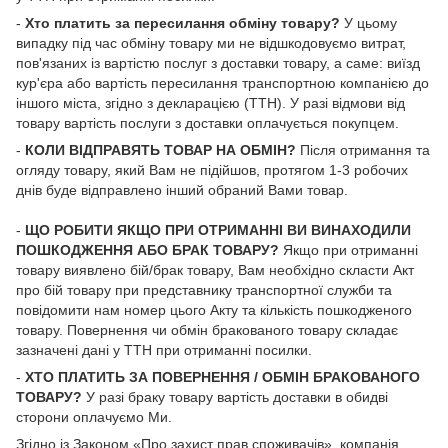
-
Хто платить за пересилання обміну товару?
У цьому
випадку під час обміну товару ми не відшкодовуємо витрат,
пов'язаних із вартістю послуг з доставки товару, а саме: виїзд
кур'єра або вартість пересилання транспортною компанією до
іншого міста, згідно з декларацією (ТТН). У разі відмови від
товару вартість послуги з доставки оплачується покупцем.
-
КОЛИ ВІДПРАВЯТЬ ТОВАР НА ОБМІН?
Після отримання та
огляду товару, який Вам не підійшов, протягом 1-3 робочих
днів буде відправлено інший обраний Вами товар.
-
ЩО РОБИТИ ЯКЩО ПРИ ОТРИМАННІ ВИ ВИНАХОДИЛИ
ПОШКОДЖЕННЯ АБО БРАК ТОВАРУ?
Якщо при отриманні
товару виявлено бій/брак товару, Вам необхідно скласти Акт
про бій товару при представнику транспортної служби та
повідомити нам номер цього Акту та кількість пошкодженого
товару. Повернення чи обмін бракованого товару складає
зазначені дані у ТТН при отриманні посилки.
-
ХТО ПЛАТИТЬ ЗА ПОВЕРНЕННЯ / ОБМІН БРАКОВАНОГО
ТОВАРУ?
У разі браку товару вартість доставки в обидві
сторони оплачуємо Ми.
Згідно із Законом «
Про захист прав споживачів
», компанія