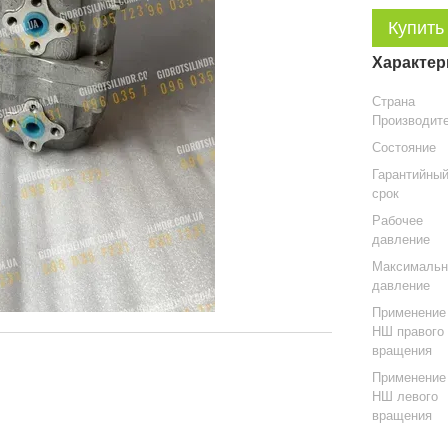
Купить
Характер
Страна
Производит
Состояние
Гарантийны
срок
Рабочее
давление
Максимальн
давление
Применение
НШ правого
вращения
Применение
НШ левого
вращения