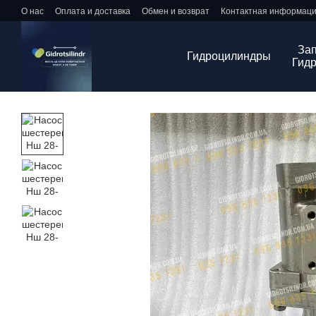
Перейти к основному контенту
О нас
Оплата и доставка
Обмен и возврат
Контактная информац
Зап
Гидроцилиндры
Гид