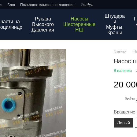
Укр
Рус
ия
Блог
Пользовательское соглашение
Штуцера
Рукава
Насосы
Г
части на
и
Высокого
Шестеренные
роцилиндр
Муфты,
Давления
НШ
Краны
Главная
Н
Насос ш
В наличии
20 00
Войти
%
Вращение
Левый