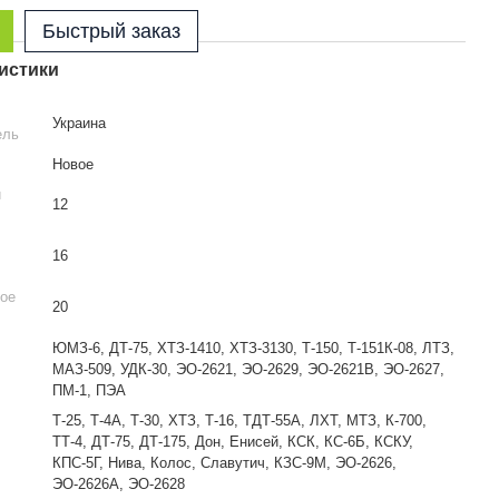
Быстрый заказ
истики
Украина
ель
Новое
й
12
16
ое
20
ЮМЗ-6, ДТ-75, ХТЗ-1410, ХТЗ-3130, Т-150, Т-151К-08, ЛТЗ,
МАЗ-509, УДК-30, ЭО-2621, ЭО-2629, ЭО-2621В, ЭО-2627,
ПМ-1, ПЭА
Т-25, Т-4А, Т-30, ХТЗ, Т-16, ТДТ-55А, ЛХТ, МТЗ, К-700,
ТТ-4, ДТ-75, ДТ-175, Дон, Енисей, КСК, КС-6Б, КСКУ,
КПС-5Г, Нива, Колос, Славутич, КЗС-9М, ЭО-2626,
ЭО-2626А, ЭО-2628