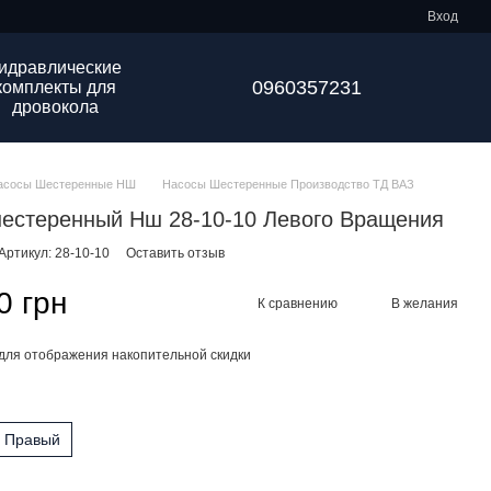
Вход
идравлические
0960357231
комплекты для
дровокола
асосы Шестеренные НШ
Насосы Шестеренные Производство ТД ВАЗ
естеренный Нш 28-10-10 Левого Вращения
Артикул: 28-10-10
Оставить отзыв
0 грн
К сравнению
В желания
для отображения накопительной скидки
Правый