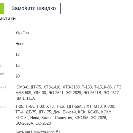
Замовити швидко
истики
Україна
Нове
й
12
к
16
ий
20
ання
ЮМЗ-6, ДТ-75, ХТЗ-1410, ХТЗ-3130, Т-150, Т-151К-08, ЛТЗ,
МАЗ-509, УДК-30, ЭО-2621, ЭО-2629, ЭО-2621В, ЭО-2627,
ПМ-1, ПЭА
ання
Т-25, Т-4А, Т-30, ХТЗ, Т-16, ТДТ-55А, ЛХТ, МТЗ, К-700,
ТТ-4, ДТ-75, ДТ-175, Дон, Енисей, КСК, КС-6Б, КСКУ,
КПС-5Г, Нива, Колос, Славутич, КЗС-9М, ЭО-2626,
ЭО-2626А, ЭО-2628
Круглий ( маркування А)