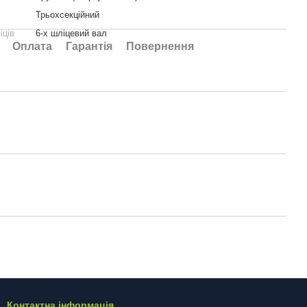
Трьохсекційний
іців
6-х шліцевий вал
Оплата
Гарантія
Повернення
Контактна інформація