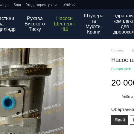
Укр
Рус
мація
Блог
Угода користувача
Штуцера
Гідравліч
астини
Рукава
Насоси
та
комплект
на
Високого
Шестерні
Муфти,
для
циліндр
Тиску
НШ
Крани
дровокол
Головна
Н
Насос ш
В наявності
20 00
Увійти
%
Обертанн
Лівий