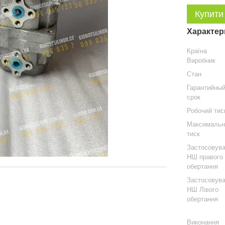
Купити
Характер
Країна
Виробник
Стан
Гарантийны
срок
Робочий тис
Максимальн
тиск
Застосовув
НШ правого
обертання
Застосовув
НШ Лівого
обертання
Виконання