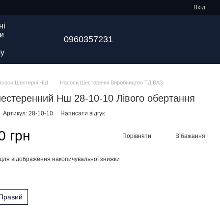
Вхід
ні
и
0960357231
у
асоси Шестерні НШ
Насоси Шестеренні Виробництво ТД ВАЗ
естеренний Нш 28-10-10 Лівого обертання
Артикул: 28-10-10
Написати відгук
0 грн
Порівняти
В бажання
для відображення накопичувальної знижки
я
Правий