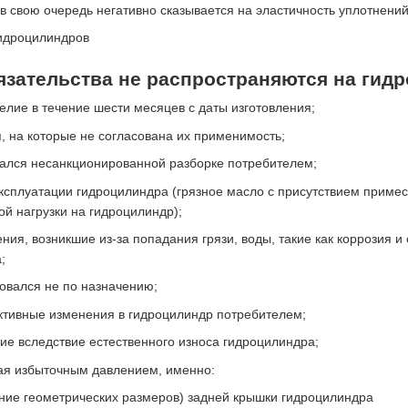
 в свою очередь негативно сказывается на эластичность уплотнени
язательства не распространяются на гид
елие в течение шести месяцев с даты изготовления;
, на которые не согласована их применимость;
ался несанкционированной разборке потребителем;
сплуатации гидроцилиндра (грязное масло с присутствием примесе
й нагрузки на гидроцилиндр);
ия, возникшие из-за попадания грязи, воды, такие как коррозия и
;
овался не по назначению;
ктивные изменения в гидроцилиндр потребителем;
ие вследствие естественного износа гидроцилиндра;
ая избыточным давлением, именно:
ние геометрических размеров) задней крышки гидроцилиндра