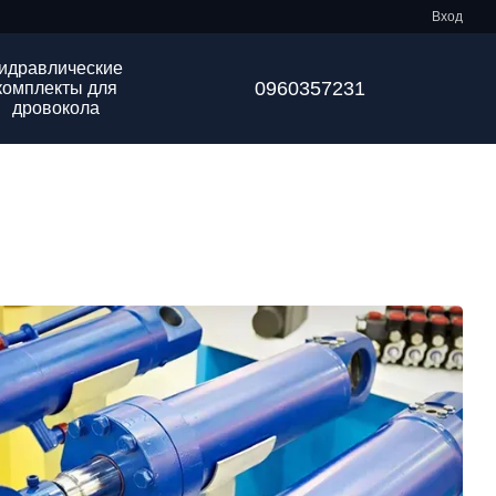
Вход
идравлические
0960357231
комплекты для
дровокола