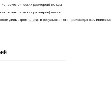
ние геометрических размеров) гильзы
ние геометрических размеров) штока
лости диаметром
штока
, в результате чего происходит заклинивани
рий