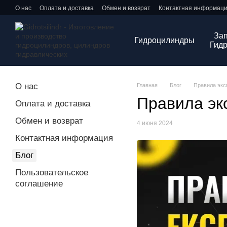
Перейти к основному контенту
О нас
Оплата и доставка
Обмен и возврат
Контактная информац
Зап
Гидроцилиндры
Гид
О нас
Главная
Блог
Правила экс
Правила эк
Оплата и доставка
Обмен и возврат
4 июня 2024
Контактная информация
Блог
Пользовательское
соглашение