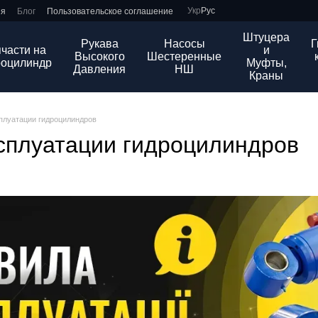
Укр
Рус
ия
Блог
Пользовательское соглашение
Штуцера
Рукава
Насосы
Г
части на
и
Высокого
Шестеренные
роцилиндр
Муфты,
Давления
НШ
Краны
плуатации гидроцилиндров
сплуатации гидроцилиндров