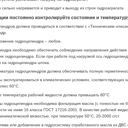
сильно нагревается и приводит к выходу из строя гидроагрегата.
ции постоянно контролируйте состояние и температур
линдров
должна проводиться в соответствии с «Техническим описа
ндр.
ожение гидроцилиндра – любое.
индра необходимо обеспечить соблюдение направления действия ус
я гидроцилиндра. Если при работе под нагрузкой ось гидроцилинд
 на гидроцилиндра штока.
матура гидроцилиндров должна обеспечивать полную герметичнос
 эксплуатироваться в климатических условиях, соответствующих
плюс 60°С.
е температура рабочей жидкости должна превышать 80°С.
ы гидроцилиндра необходима фильтрация масла (с тонкостью не бо
ости не ниже 16 класса ГОСТ 17216-2001. В качестве рабочей жи
инематической вязкостью, при температуре 50°С, 20-2000 с/ст.
лива или добавление в гидросистему отработанного масла из ДВС (