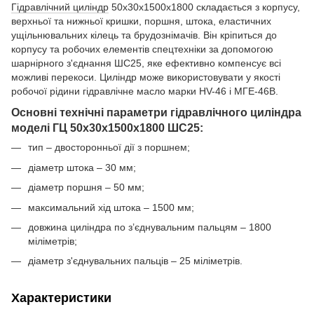
Гідравлічний циліндр
50х30х1500х1800 складається з корпусу,
верхньої та нижньої кришки, поршня, штока, еластичних
ущільнювальних кілець та брудознімачів. Він кріпиться до
корпусу та робочих елементів спецтехніки за допомогою
шарнірного з'єднання ШС25, яке ефективно компенсує всі
можливі перекоси. Циліндр може використовувати у якості
робочої рідини гідравлічне масло марки HV-46 і МГЕ-46В.
Основні технічні параметри гідравлічного циліндра
моделі ГЦ 50х30х1500х1800 ШС25:
тип – двосторонньої дії з поршнем;
діаметр штока – 30 мм;
діаметр поршня – 50 мм;
максимальний хід штока – 1500 мм;
довжина циліндра по з’єднувальним пальцям – 1800
міліметрів;
діаметр з'єднувальних пальців – 25 міліметрів.
Характеристики