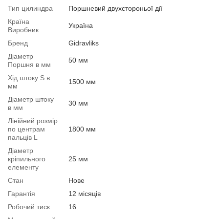
Тип цилиндра
Поршневий двухстороньої дії
Країна
Україна
Виробник
Бренд
Gidravliks
Діаметр
50 мм
Поршня в мм
Хід штоку S в
1500 мм
мм
Діаметр штоку
30 мм
в мм
Лінійний розмір
по центрам
1800 мм
пальців L
Діаметр
кріпильного
25 мм
елементу
Стан
Нове
Гарантія
12 місяців
Робочий тиск
16