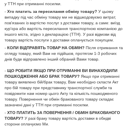
у ТТН при отриманні посилки.
-
Хто платить за пересилання обміну товару?
У цьому
випадку під час обміну товару ми не відшкодовуємо витрат,
пов'язаних із вартістю послуг з доставки товару, а саме: виїзд
кур'єра або вартість пересилання транспортною компанією до
іншого міста, згідно з декларацією (ТТН). У разі відмови від
товару вартість послуги з доставки оплачується покупцем.
-
КОЛИ ВІДПРАВЯТЬ ТОВАР НА ОБМІН?
Після отримання та
огляду товару, який Вам не підійшов, протягом 1-3 робочих
днів буде відправлено інший обраний Вами товар.
-
ЩО РОБИТИ ЯКЩО ПРИ ОТРИМАННІ ВИ ВИНАХОДИЛИ
ПОШКОДЖЕННЯ АБО БРАК ТОВАРУ?
Якщо при отриманні
товару виявлено бій/брак товару, Вам необхідно скласти Акт
про бій товару при представнику транспортної служби та
повідомити нам номер цього Акту та кількість пошкодженого
товару. Повернення чи обмін бракованого товару складає
зазначені дані у ТТН при отриманні посилки.
-
ХТО ПЛАТИТЬ ЗА ПОВЕРНЕННЯ / ОБМІН БРАКОВАНОГО
ТОВАРУ?
У разі браку товару вартість доставки в обидві
сторони оплачуємо Ми.