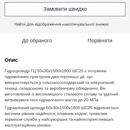
Замовити швидко
Увійти
для відображення накопичувальної знижки
%
До обраного
Порівняти
Опис
Гідроциліндр
ГЦ 50х30х1500х1800 ШС25 є потужним
гідравлічним пристроєм двосторонньої дії, що
використовується у сільськогосподарській та комунальній
техніці, складському та виробничому обладнанні. Він
виготовлений із високоміцного сталевого сплаву та здатний
витримувати тиск гідравлічного масла до 20 МПа.
Гідравлічний циліндр
50х30х1500х1800 ШС25 відрізняється
високим рівнем надійності, плавним ходом, тривалим
терміном служби у найсуворіших та найнесприятливіших
експлуатаційних умовах.