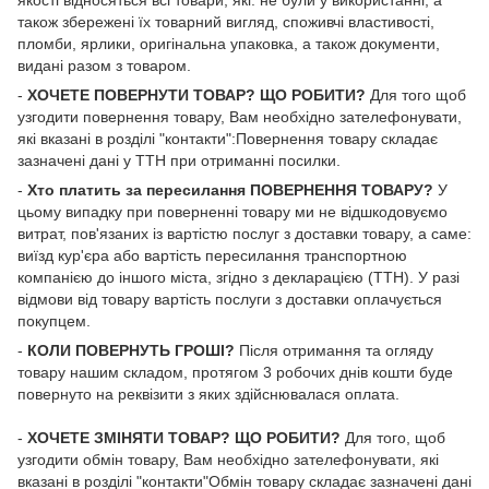
якості відносяться всі товари, які: не були у використанні, а
також збережені їх товарний вигляд, споживчі властивості,
пломби, ярлики, оригінальна упаковка, а також документи,
видані разом з товаром.
-
ХОЧЕТЕ ПОВЕРНУТИ ТОВАР? ЩО РОБИТИ?
Для того щоб
узгодити повернення товару, Вам необхідно зателефонувати,
які вказані в розділі "контакти":Повернення товару складає
зазначені дані у ТТН при отриманні посилки.
-
Хто платить за пересилання ПОВЕРНЕННЯ ТОВАРУ?
У
цьому випадку при поверненні товару ми не відшкодовуємо
витрат, пов'язаних із вартістю послуг з доставки товару, а саме:
виїзд кур'єра або вартість пересилання транспортною
компанією до іншого міста, згідно з декларацією (ТТН). У разі
відмови від товару вартість послуги з доставки оплачується
покупцем.
-
КОЛИ ПОВЕРНУТЬ ГРОШІ?
Після отримання та огляду
товару нашим складом, протягом 3 робочих днів кошти буде
повернуто на реквізити з яких здійснювалася оплата.
-
ХОЧЕТЕ ЗМІНЯТИ ТОВАР? ЩО РОБИТИ?
Для того, щоб
узгодити обмін товару, Вам необхідно зателефонувати, які
вказані в розділі "контакти"Обмін товару складає зазначені дані