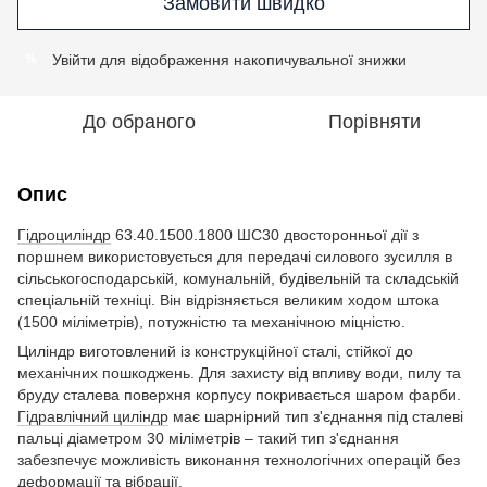
Замовити швидко
Увійти
для відображення накопичувальної знижки
%
До обраного
Порівняти
Опис
Гідроциліндр
63.40.1500.1800 ШС30 двосторонньої дії з
поршнем використовується для передачі силового зусилля в
сільськогосподарській, комунальній, будівельній та складській
спеціальній техніці. Він відрізняється великим ходом штока
(1500 міліметрів), потужністю та механічною міцністю.
Циліндр виготовлений із конструкційної сталі, стійкої до
механічних пошкоджень. Для захисту від впливу води, пилу та
бруду сталева поверхня корпусу покривається шаром фарби.
Гідравлічний циліндр
має шарнірний тип з'єднання під сталеві
пальці діаметром 30 міліметрів – такий тип з'єднання
забезпечує можливість виконання технологічних операцій без
деформації та вібрації.