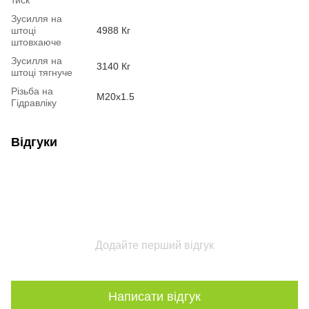
Зусилля на
штоці
4988 Кг
штовхаюче
Зусилля на
3140 Кг
штоці тягнуче
Різьба на
М20х1.5
Гідравліку
Відгуки
Додайте перший відгук
Написати відгук