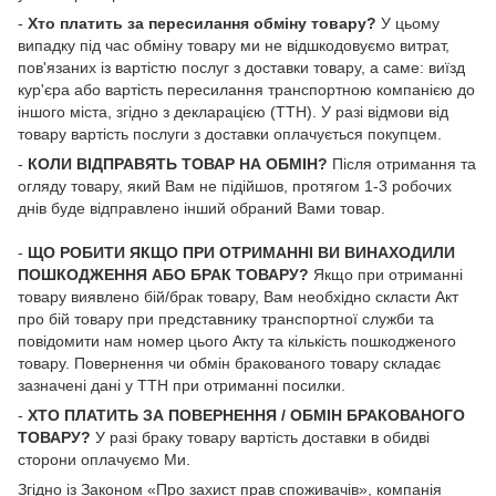
-
Хто платить за пересилання обміну товару?
У цьому
випадку під час обміну товару ми не відшкодовуємо витрат,
пов'язаних із вартістю послуг з доставки товару, а саме: виїзд
кур'єра або вартість пересилання транспортною компанією до
іншого міста, згідно з декларацією (ТТН). У разі відмови від
товару вартість послуги з доставки оплачується покупцем.
-
КОЛИ ВІДПРАВЯТЬ ТОВАР НА ОБМІН?
Після отримання та
огляду товару, який Вам не підійшов, протягом 1-3 робочих
днів буде відправлено інший обраний Вами товар.
-
ЩО РОБИТИ ЯКЩО ПРИ ОТРИМАННІ ВИ ВИНАХОДИЛИ
ПОШКОДЖЕННЯ АБО БРАК ТОВАРУ?
Якщо при отриманні
товару виявлено бій/брак товару, Вам необхідно скласти Акт
про бій товару при представнику транспортної служби та
повідомити нам номер цього Акту та кількість пошкодженого
товару. Повернення чи обмін бракованого товару складає
зазначені дані у ТТН при отриманні посилки.
-
ХТО ПЛАТИТЬ ЗА ПОВЕРНЕННЯ / ОБМІН БРАКОВАНОГО
ТОВАРУ?
У разі браку товару вартість доставки в обидві
сторони оплачуємо Ми.
Згідно із Законом «
Про захист прав споживачів
», компанія