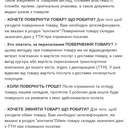
також збережені їх товарний вигляд, споживчі властивості,
пломби, ярлики, оригінальна упаковка, а також документи,
видані разом з товаром.
-
ХОЧЕТЕ ПОВЕРНУТИ ТОВАР? ЩО РОБИТИ?
Для того щоб
узгодити повернення товару, Вам необхідно зателефонувати,
які вказані в розділі "контакти":Повернення товару складає
зазначені дані у ТТН при отриманні посилки.
-
Хто платить за пересилання ПОВЕРНЕННЯ ТОВАРУ?
У
цьому випадку при поверненні товару ми не відшкодовуємо
витрат, пов'язаних із вартістю послуг з доставки товару, а саме:
виїзд кур'єра або вартість пересилання транспортною
компанією до іншого міста, згідно з декларацією (ТТН). У разі
відмови від товару вартість послуги з доставки оплачується
покупцем.
-
КОЛИ ПОВЕРНУТЬ ГРОШІ?
Після отримання та огляду
товару нашим складом, протягом 3 робочих днів кошти буде
повернуто на реквізити з яких здійснювалася оплата.
-
ХОЧЕТЕ ЗМІНЯТИ ТОВАР? ЩО РОБИТИ?
Для того, щоб
узгодити обмін товару, Вам необхідно зателефонувати, які
вказані в розділі "контакти"Обмін товару складає зазначені дані
у ТТН при отриманні посилки.