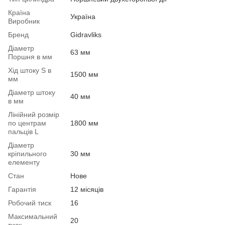
Країна
Україна
Виробник
Бренд
Gidravliks
Діаметр
63 мм
Поршня в мм
Хід штоку S в
1500 мм
мм
Діаметр штоку
40 мм
в мм
Лінійний розмір
по центрам
1800 мм
пальців L
Діаметр
кріпильного
30 мм
елементу
Стан
Нове
Гарантія
12 місяців
Робочий тиск
16
Максимальний
20
тиск