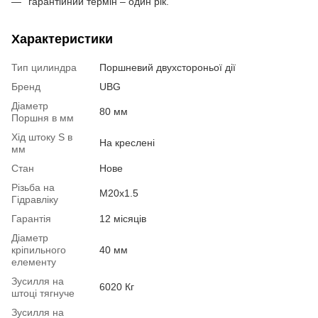
гарантійний термін – один рік.
Характеристики
Тип цилиндра
Поршневий двухстороньої дії
Бренд
UBG
Діаметр
80 мм
Поршня в мм
Хід штоку S в
На креслені
мм
Стан
Нове
Різьба на
М20х1.5
Гідравліку
Гарантія
12 місяців
Діаметр
кріпильного
40 мм
елементу
Зусилля на
6020 Кг
штоці тягнуче
Зусилля на