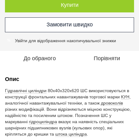
Купити
Замовити швидко
Увійти
для відображення накопичувальної знижки
%
До обраного
Порівняти
Опис
Гідравлічні циліндри
80х40х320х620 ШС використовуються в
конструкції фронтальних навантажувачів торгової марки
КУН
,
аналогічної навантажувальної техніки, а також
дровоколів
різних модифікацій. Вони відрізняються міцною конструкцією,
надійністю та посиленим штоком. Позначення ШС у
маркуванні
гідроциліндра
вказує на наявність спеціальних
шарнірних підшипникових вузлів (кульових опор), які
кріпляться до кришки та
штока циліндра
.