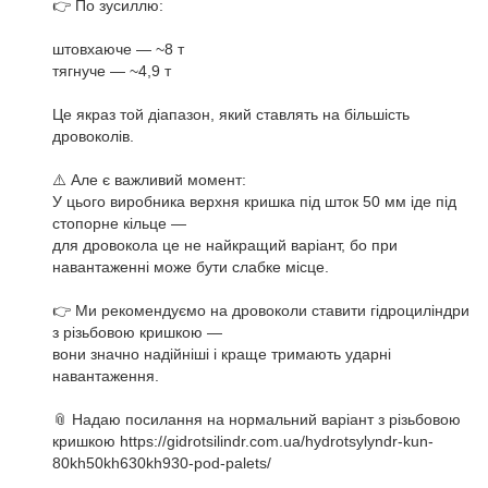
👉 По зусиллю:
штовхаюче — ~8 т
тягнуче — ~4,9 т
Це якраз той діапазон, який ставлять на більшість
дровоколів.
⚠️ Але є важливий момент:
У цього виробника верхня кришка під шток 50 мм іде під
стопорне кільце —
для дровокола це не найкращий варіант, бо при
навантаженні може бути слабке місце.
👉 Ми рекомендуємо на дровоколи ставити гідроциліндри
з різьбовою кришкою —
вони значно надійніші і краще тримають ударні
навантаження.
📎 Надаю посилання на нормальний варіант з різьбовою
кришкою
https://gidrotsilindr.com.ua/hydrotsylyndr-kun-
80kh50kh630kh930-pod-palets/