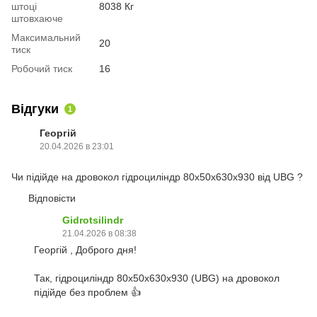
штоці
8038 Кг
штовхаюче
Максимальний
20
тиск
Робочий тиск
16
Відгуки
1
Георгій
20.04.2026 в 23:01
Чи підійде на дровокол гідроциліндр 80х50х630х930 від UBG ?
Відповісти
Gidrotsilindr
21.04.2026 в 08:38
Георгій , Доброго дня!
Так, гідроциліндр 80х50х630х930 (UBG) на дровокол
підійде без проблем 👍