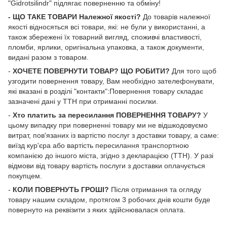
"Gidrotsilindr" підлягає поверненню та обміну!
- ЩО ТАКЕ ТОВАРИ Належної якості?
До товарів належної
якості відносяться всі товари, які: не були у використанні, а
також збережені їх товарний вигляд, споживчі властивості,
пломби, ярлики, оригінальна упаковка, а також документи,
видані разом з товаром.
-
ХОЧЕТЕ ПОВЕРНУТИ ТОВАР? ЩО РОБИТИ?
Для того щоб
узгодити повернення товару, Вам необхідно зателефонувати,
які вказані в розділі "контакти":Повернення товару складає
зазначені дані у ТТН при отриманні посилки.
-
Хто платить за пересилання ПОВЕРНЕННЯ ТОВАРУ?
У
цьому випадку при поверненні товару ми не відшкодовуємо
витрат, пов'язаних із вартістю послуг з доставки товару, а саме:
виїзд кур'єра або вартість пересилання транспортною
компанією до іншого міста, згідно з декларацією (ТТН). У разі
відмови від товару вартість послуги з доставки оплачується
покупцем.
-
КОЛИ ПОВЕРНУТЬ ГРОШІ?
Після отримання та огляду
товару нашим складом, протягом 3 робочих днів кошти буде
повернуто на реквізити з яких здійснювалася оплата.