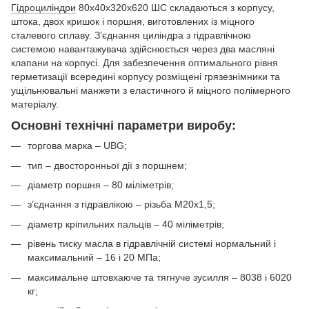
Гідроциліндри
80х40х320х620 ШС складаються з корпусу,
штока, двох кришок і поршня, виготовлених із міцного
сталевого сплаву. З’єднання циліндра з гідравлічною
системою навантажувача здійснюється через два масляні
клапани на корпусі. Для забезпечення оптимального рівня
герметизації всередині корпусу розміщені грязезнімники та
ущільнювальні манжети з еластичного й міцного полімерного
матеріалу.
Основні технічні параметри виробу:
торгова марка – UBG;
тип – двосторонньої дії з поршнем;
діаметр поршня – 80 міліметрів;
з’єднання з гідравлікою – різьба М20х1,5;
діаметр кріпильних пальців – 40 міліметрів;
рівень тиску масла в гідравлічній системі нормальний і
максимальний – 16 і 20 МПа;
максимальне штовхаюче та тягнуче зусилля – 8038 і 6020
кг;