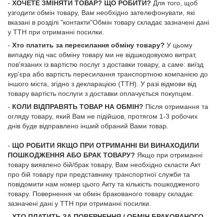
-
ХОЧЕТЕ ЗМІНЯТИ ТОВАР? ЩО РОБИТИ?
Для того, щоб
узгодити обмін товару, Вам необхідно зателефонувати, які
вказані в розділі "контакти"Обмін товару складає зазначені дані
у ТТН при отриманні посилки.
-
Хто платить за пересилання обміну товару?
У цьому
випадку під час обміну товару ми не відшкодовуємо витрат,
пов'язаних із вартістю послуг з доставки товару, а саме: виїзд
кур'єра або вартість пересилання транспортною компанією до
іншого міста, згідно з декларацією (ТТН). У разі відмови від
товару вартість послуги з доставки оплачується покупцем.
-
КОЛИ ВІДПРАВЯТЬ ТОВАР НА ОБМІН?
Після отримання та
огляду товару, який Вам не підійшов, протягом 1-3 робочих
днів буде відправлено інший обраний Вами товар.
-
ЩО РОБИТИ ЯКЩО ПРИ ОТРИМАННІ ВИ ВИНАХОДИЛИ
ПОШКОДЖЕННЯ АБО БРАК ТОВАРУ?
Якщо при отриманні
товару виявлено бій/брак товару, Вам необхідно скласти Акт
про бій товару при представнику транспортної служби та
повідомити нам номер цього Акту та кількість пошкодженого
товару. Повернення чи обмін бракованого товару складає
зазначені дані у ТТН при отриманні посилки.
-
ХТО ПЛАТИТЬ ЗА ПОВЕРНЕННЯ / ОБМІН БРАКОВАНОГО