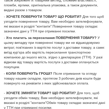
також збережені їх товарний вигляд, споживчі властивості,
пломби, ярлики, оригінальна упаковка, а також документи,
видані разом з товаром.
-
ХОЧЕТЕ ПОВЕРНУТИ ТОВАР? ЩО РОБИТИ?
Для того щоб
узгодити повернення товару, Вам необхідно зателефонувати,
які вказані в розділі "контакти":Повернення товару складає
зазначені дані у ТТН при отриманні посилки.
-
Хто платить за пересилання ПОВЕРНЕННЯ ТОВАРУ?
У
цьому випадку при поверненні товару ми не відшкодовуємо
витрат, пов'язаних із вартістю послуг з доставки товару, а саме:
виїзд кур'єра або вартість пересилання транспортною
компанією до іншого міста, згідно з декларацією (ТТН). У разі
відмови від товару вартість послуги з доставки оплачується
покупцем.
-
КОЛИ ПОВЕРНУТЬ ГРОШІ?
Після отримання та огляду
товару нашим складом, протягом 3 робочих днів кошти буде
повернуто на реквізити з яких здійснювалася оплата.
-
ХОЧЕТЕ ЗМІНЯТИ ТОВАР? ЩО РОБИТИ?
Для того, щоб
узгодити обмін товару, Вам необхідно зателефонувати, які
вказані в розділі "контакти"Обмін товару складає зазначені дані
у ТТН при отриманні посилки.