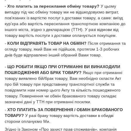
-
Хто платить за пересилання обміну товару?
У цьому
випадку під час обміну товару ми не відшкодовуємо витрат,
пов'язаних із вартістю послуг з доставки товару, а саме: виїзд
кур'єра або вартість пересилання транспортною компанією до
іншого міста, згідно з декларацією (ТТН). У разі відмови від
товару вартість послуги з доставки оплачується покупцем.
-
КОЛИ ВІДПРАВЯТЬ ТОВАР НА ОБМІН?
Після отримання та
огляду товару, який Вам не підійшов, протягом 1-3 робочих
днів буде відправлено інший обраний Вами товар.
-
ЩО РОБИТИ ЯКЩО ПРИ ОТРИМАННІ ВИ ВИНАХОДИЛИ
ПОШКОДЖЕННЯ АБО БРАК ТОВАРУ?
Якщо при отриманні
товару виявлено бій/брак товару, Вам необхідно скласти Акт
про бій товару при представнику транспортної служби та
повідомити нам номер цього Акту та кількість пошкодженого
товару. Повернення чи обмін бракованого товару складає
зазначені дані у ТТН при отриманні посилки.
-
ХТО ПЛАТИТЬ ЗА ПОВЕРНЕННЯ / ОБМІН БРАКОВАНОГО
ТОВАРУ?
У разі браку товару вартість доставки в обидві
сторони оплачуємо Ми.
Згідно із Законом «
Про захист прав споживачів
», компанія