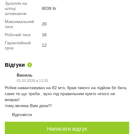
Зусилля на
штоці
8038 Кг
штовхаюче
Максимальний
20
тиск
Робочий тиск
16
Гарантийный
12
срок
Відгуки
1
Василь
01.03.2026 в 13:35
Робив навантажувач на 82 мтз, брав такого на підйом біг бега.
саме те що треба , вухо під правильним кумто нічого не
впирає!
тому велика Вам дяка!!!
Відповісти
Написати відгук