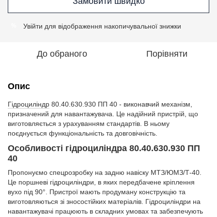
Замовити швидко
Увійти
для відображення накопичувальної знижки
%
До обраного
Порівняти
Опис
Гідроциліндр
80.40.630.930 ПП 40 - виконавчий механізм,
призначений для навантажувача. Це надійний пристрій, що
виготовляється з урахуванням стандартів. В ньому
поєднується функціональність та довговічність.
Особливості гідроциліндра 80.40.630.930 ПП
40
Пропонуємо спецрозробку на задню навіску МТЗ/ЮМЗ/Т-40.
Це поршневі гідроциліндри, в яких передбачене кріплення
вухо під 90°. Пристрої мають продуману конструкцію та
виготовляються зі зносостійких матеріалів. Гідроциліндри на
навантажувачі працюють в складних умовах та забезпечують