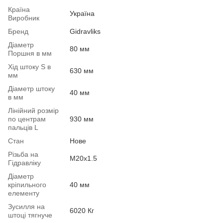
Країна
Україна
Виробник
Бренд
Gidravliks
Діаметр
80 мм
Поршня в мм
Хід штоку S в
630 мм
мм
Діаметр штоку
40 мм
в мм
Лінійний розмір
по центрам
930 мм
пальців L
Стан
Нове
Різьба на
М20х1.5
Гідравліку
Діаметр
кріпильного
40 мм
елементу
Зусилля на
6020 Кг
штоці тягнуче