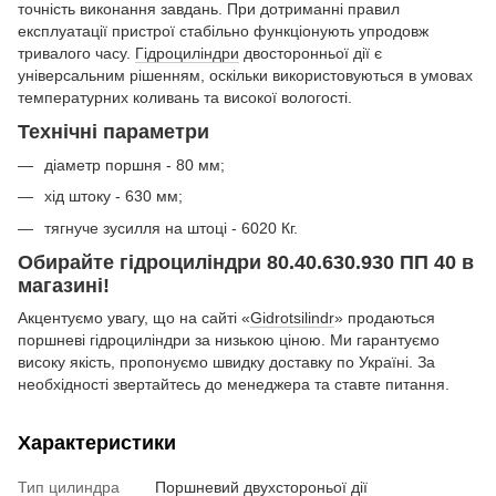
точність виконання завдань. При дотриманні правил
експлуатації пристрої стабільно функціонують упродовж
тривалого часу.
Гідроциліндри
двосторонньої дії є
універсальним рішенням, оскільки використовуються в умовах
температурних коливань та високої вологості.
Технічні параметри
діаметр поршня - 80 мм;
хід штоку - 630 мм;
тягнуче зусилля на штоці - 6020 Кг.
Обирайте гідроциліндри 80.40.630.930 ПП 40 в
магазині!
Акцентуємо увагу, що на сайті «
Gidrotsilindr
» продаються
поршневі гідроциліндри за низькою ціною. Ми гарантуємо
високу якість, пропонуємо швидку доставку по Україні. За
необхідності звертайтесь до менеджера та ставте питання.
Характеристики
Тип цилиндра
Поршневий двухстороньої дії