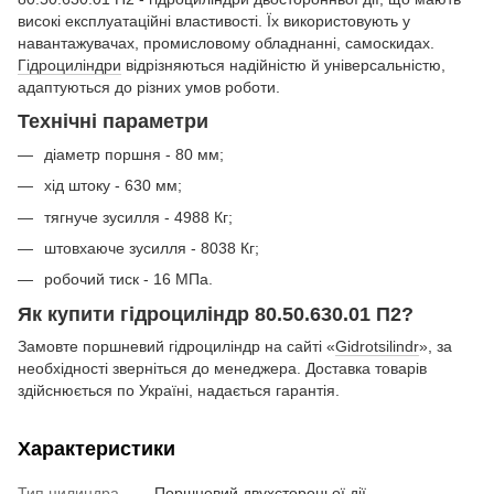
високі експлуатаційні властивості. Їх використовують у
навантажувачах, промисловому обладнанні, самоскидах.
Гідроциліндри
відрізняються надійністю й універсальністю,
адаптуються до різних умов роботи.
Технічні параметри
діаметр поршня - 80 мм;
хід штоку - 630 мм;
тягнуче зусилля - 4988 Кг;
штовхаюче зусилля - 8038 Кг;
робочий тиск - 16 МПа.
Як купити гідроциліндр 80.50.630.01 П2?
Замовте поршневий гідроциліндр на сайті «
Gidrotsilindr
», за
необхідності зверніться до менеджера. Доставка товарів
здійснюється по Україні, надається гарантія.
Характеристики
Тип цилиндра
Поршневий двухстороньої дії