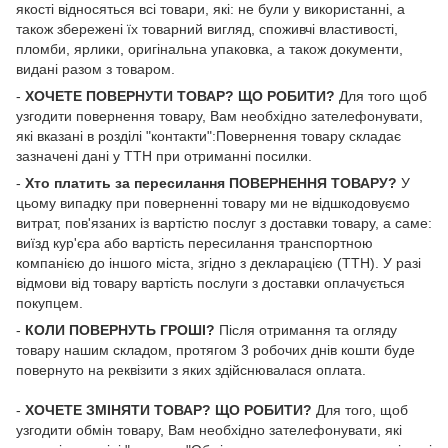
якості відносяться всі товари, які: не були у використанні, а
також збережені їх товарний вигляд, споживчі властивості,
пломби, ярлики, оригінальна упаковка, а також документи,
видані разом з товаром.
-
ХОЧЕТЕ ПОВЕРНУТИ ТОВАР? ЩО РОБИТИ?
Для того щоб
узгодити повернення товару, Вам необхідно зателефонувати,
які вказані в розділі "контакти":Повернення товару складає
зазначені дані у ТТН при отриманні посилки.
-
Хто платить за пересилання ПОВЕРНЕННЯ ТОВАРУ?
У
цьому випадку при поверненні товару ми не відшкодовуємо
витрат, пов'язаних із вартістю послуг з доставки товару, а саме:
виїзд кур'єра або вартість пересилання транспортною
компанією до іншого міста, згідно з декларацією (ТТН). У разі
відмови від товару вартість послуги з доставки оплачується
покупцем.
-
КОЛИ ПОВЕРНУТЬ ГРОШІ?
Після отримання та огляду
товару нашим складом, протягом 3 робочих днів кошти буде
повернуто на реквізити з яких здійснювалася оплата.
-
ХОЧЕТЕ ЗМІНЯТИ ТОВАР? ЩО РОБИТИ?
Для того, щоб
узгодити обмін товару, Вам необхідно зателефонувати, які