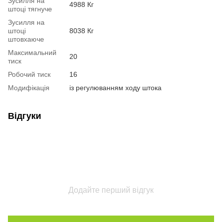
Зусилля на
4988 Кг
штоці тягнуче
Зусилля на
штоці
8038 Кг
штовхаюче
Максимальний
20
тиск
Робочий тиск
16
Модифікація
із регулюванням ходу штока
Відгуки
Додайте перший відгук