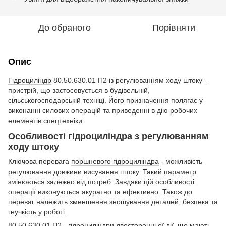
До обраного
Порівняти
Опис
Гідроциліндр
80.50.630.01 П2 із регулюванням ходу штоку -
пристрій, що застосовується в будівельній,
сільськогосподарській техніці. Його призначення полягає у
виконанні силових операцій та приведенні в дію робочих
елементів спецтехніки.
Особливості гідроциліндра з регулюванням
ходу штоку
Ключова перевага
поршневого гідроциліндра
- можливість
регулювання довжини висування штоку. Такий параметр
змінюється залежно від потреб. Завдяки цій особливості
операції виконуються акуратно та ефективно. Також до
переваг належить зменшення зношування деталей, безпека та
гнучкість у роботі.
80.50.630.01 П2 - гідроциліндри двосторонньої дії, що мають