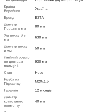
Країна
Україна
Виробник
Бренд
ВЗТА
Діаметр
80 мм
Поршня в мм
Хід штоку S в
630 мм
мм
Діаметр штоку
50 мм
в мм
Лінійний розмір
по центрам
930 мм
пальців L
Стан
Нове
Різьба на
М20х1.5
Гідравліку
Гарантія
12 місяців
Діаметр
кріпильного
40 мм
елементу