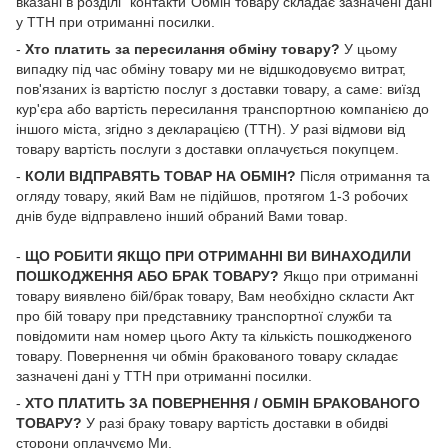
вказані в розділі "контакти"Обмін товару складає зазначені дані
у ТТН при отриманні посилки.
-
Хто платить за пересилання обміну товару?
У цьому
випадку під час обміну товару ми не відшкодовуємо витрат,
пов'язаних із вартістю послуг з доставки товару, а саме: виїзд
кур'єра або вартість пересилання транспортною компанією до
іншого міста, згідно з декларацією (ТТН). У разі відмови від
товару вартість послуги з доставки оплачується покупцем.
-
КОЛИ ВІДПРАВЯТЬ ТОВАР НА ОБМІН?
Після отримання та
огляду товару, який Вам не підійшов, протягом 1-3 робочих
днів буде відправлено інший обраний Вами товар.
-
ЩО РОБИТИ ЯКЩО ПРИ ОТРИМАННІ ВИ ВИНАХОДИЛИ
ПОШКОДЖЕННЯ АБО БРАК ТОВАРУ?
Якщо при отриманні
товару виявлено бій/брак товару, Вам необхідно скласти Акт
про бій товару при представнику транспортної служби та
повідомити нам номер цього Акту та кількість пошкодженого
товару. Повернення чи обмін бракованого товару складає
зазначені дані у ТТН при отриманні посилки.
-
ХТО ПЛАТИТЬ ЗА ПОВЕРНЕННЯ / ОБМІН БРАКОВАНОГО
ТОВАРУ?
У разі браку товару вартість доставки в обидві
сторони оплачуємо Ми.