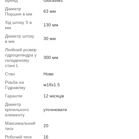
Бренд
Gidravliks
Діаметр
63 мм
Поршня в мм
Хід штоку S в
130 мм
мм
Діаметр штоку
30 мм
в мм
Лінійний розмір
гідроциліндра у
300 мм
складеному
стані L
Стан
Нове
Різьба на
м18х1.5
Гідравліку
Гарантія
12 місяців
Діаметр
кріпильного
уточнювати
елементу
Максимальний
20
тиск
Робочий тиск
16