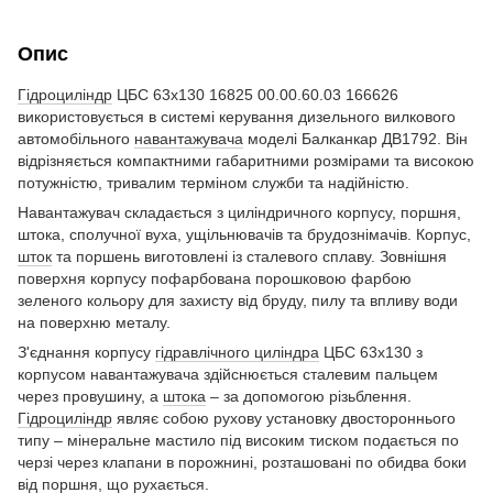
Опис
Гідроциліндр
ЦБС 63х130 16825 00.00.60.03 166626
використовується в системі керування дизельного вилкового
автомобільного
навантажувача
моделі Балканкар ДВ1792. Він
відрізняється компактними габаритними розмірами та високою
потужністю, тривалим терміном служби та надійністю.
Навантажувач складається з циліндричного корпусу, поршня,
штока, сполучної вуха, ущільнювачів та брудознімачів. Корпус,
шток
та поршень виготовлені із сталевого сплаву. Зовнішня
поверхня корпусу пофарбована порошковою фарбою
зеленого кольору для захисту від бруду, пилу та впливу води
на поверхню металу.
З'єднання корпусу
гідравлічного циліндра
ЦБС 63х130 з
корпусом навантажувача здійснюється сталевим пальцем
через провушину, а
штока
– за допомогою різьблення.
Гідроциліндр
являє собою рухову установку двостороннього
типу – мінеральне мастило під високим тиском подається по
черзі через клапани в порожнині, розташовані по обидва боки
від поршня, що рухається.