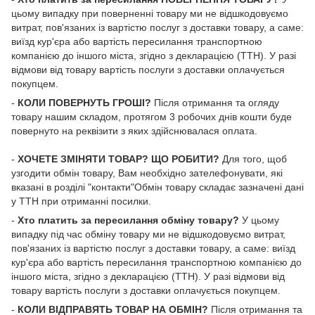
цьому випадку при поверненні товару ми не відшкодовуємо
витрат, пов'язаних із вартістю послуг з доставки товару, а саме:
виїзд кур'єра або вартість пересилання транспортною
компанією до іншого міста, згідно з декларацією (ТТН). У разі
відмови від товару вартість послуги з доставки оплачується
покупцем.
-
КОЛИ ПОВЕРНУТЬ ГРОШІ?
Після отримання та огляду
товару нашим складом, протягом 3 робочих днів кошти буде
повернуто на реквізити з яких здійснювалася оплата.
-
ХОЧЕТЕ ЗМІНЯТИ ТОВАР? ЩО РОБИТИ?
Для того, щоб
узгодити обмін товару, Вам необхідно зателефонувати, які
вказані в розділі "контакти"Обмін товару складає зазначені дані
у ТТН при отриманні посилки.
-
Хто платить за пересилання обміну товару?
У цьому
випадку під час обміну товару ми не відшкодовуємо витрат,
пов'язаних із вартістю послуг з доставки товару, а саме: виїзд
кур'єра або вартість пересилання транспортною компанією до
іншого міста, згідно з декларацією (ТТН). У разі відмови від
товару вартість послуги з доставки оплачується покупцем.
-
КОЛИ ВІДПРАВЯТЬ ТОВАР НА ОБМІН?
Після отримання та