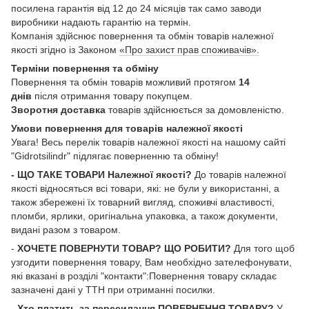
посилена гарантія від 12 до 24 місяців так само заводи
виробники надають гарантію на термін.
Компанія здійснює повернення та обмін товарів належної
якості згідно із Законом
«Про захист прав споживачів».
Терміни повернення та обміну
Повернення та обмін товарів можливий протягом
14
днів
після отримання товару покупцем.
Зворотня доставка
товарів здійснюється за домовленістю.
Умови повернення для товарів належної якості
Увага! Весь перелік товарів належної якості на нашому сайті
"Gidrotsilindr" підлягає поверненню та обміну!
- ЩО ТАКЕ ТОВАРИ Належної якості?
До товарів належної
якості відносяться всі товари, які: не були у використанні, а
також збережені їх товарний вигляд, споживчі властивості,
пломби, ярлики, оригінальна упаковка, а також документи,
видані разом з товаром.
-
ХОЧЕТЕ ПОВЕРНУТИ ТОВАР? ЩО РОБИТИ?
Для того щоб
узгодити повернення товару, Вам необхідно зателефонувати,
які вказані в розділі "контакти":Повернення товару складає
зазначені дані у ТТН при отриманні посилки.
-
Хто платить за пересилання ПОВЕРНЕННЯ ТОВАРУ?
У