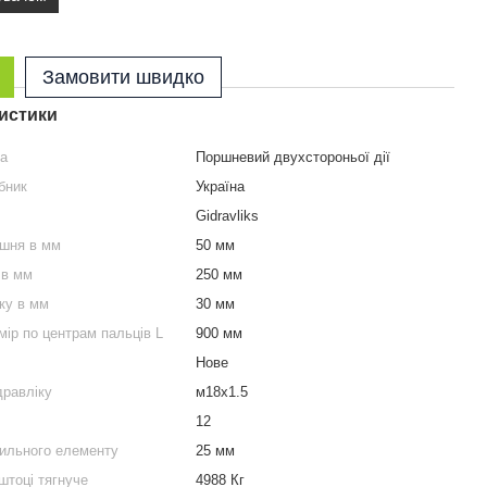
Замовити швидко
истики
ра
Поршневий двухстороньої дії
бник
Україна
Gidravliks
ршня в мм
50 мм
 в мм
250 мм
ку в мм
30 мм
мір по центрам пальців L
900 мм
Нове
дравліку
м18х1.5
12
пильного елементу
25 мм
штоці тягнуче
4988 Кг