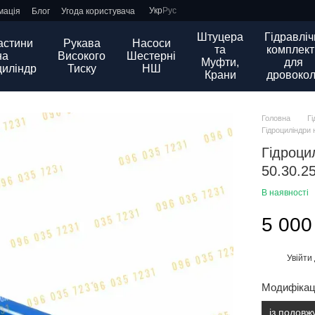
Укр
Рус
мація
Блог
Угода користувача
Штуцера
Гідравліч
астини
Рукава
Насоси
та
комплект
на
Високого
Шестерні
Муфти,
для
циліндр
Тиску
НШ
Крани
дровокол
Головна
Г
Гідроциліндри 
Гідроци
50.30.2
В наявності
5 000
Увійти
%
Модифікац
із подов