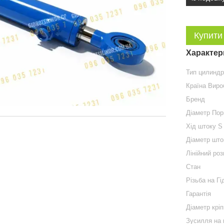
Купити
Характер
Тип цилинд
Країна Виро
Бренд
Діаметр По
Хід штоку S
Діаметр што
Лінійний роз
Стан
Різьба на Гі
Гарантія
Діаметр крі
Зусилля на 