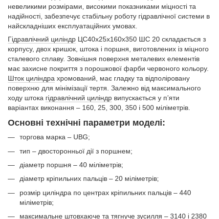
невеликими розмірами, високими показниками міцності та
надійності, забезпечує стабільну роботу гідравлічної системи в
найскладніших експлуатаційних умовах.
Гідравлічний циліндр
ЦС40х25х160х350 ШС 20 складається з
корпусу, двох кришок, штока і поршня, виготовлених із міцного
сталевого сплаву. Зовнішня поверхня металевих елементів
має захисне покриття з порошкової фарби червоного кольору.
Шток циліндра
хромований, має гладку та відполіровану
поверхню для мінімізації тертя. Залежно від максимального
ходу штока
гідравлічний циліндр
випускається у п’яти
варіантах виконання – 160, 25, 300, 350 і 500 міліметрів.
Основні технічні параметри моделі:
торгова марка – UBG;
тип – двосторонньої дії з поршнем;
діаметр поршня – 40 міліметрів;
діаметр кріпильних пальців – 20 міліметрів;
розмір циліндра по центрах кріпильних пальців – 440
міліметрів;
максимальне штовхаюче та тягнуче зусилля – 3140 і 2380