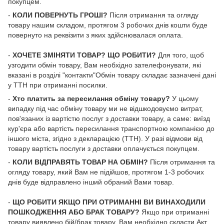
покупцем.
-
КОЛИ ПОВЕРНУТЬ ГРОШІ?
Після отримання та огляду
товару нашим складом, протягом 3 робочих днів кошти буде
повернуто на реквізити з яких здійснювалася оплата.
-
ХОЧЕТЕ ЗМІНЯТИ ТОВАР? ЩО РОБИТИ?
Для того, щоб
узгодити обмін товару, Вам необхідно зателефонувати, які
вказані в розділі "контакти"Обмін товару складає зазначені дані
у ТТН при отриманні посилки.
-
Хто платить за пересилання обміну товару?
У цьому
випадку під час обміну товару ми не відшкодовуємо витрат,
пов'язаних із вартістю послуг з доставки товару, а саме: виїзд
кур'єра або вартість пересилання транспортною компанією до
іншого міста, згідно з декларацією (ТТН). У разі відмови від
товару вартість послуги з доставки оплачується покупцем.
-
КОЛИ ВІДПРАВЯТЬ ТОВАР НА ОБМІН?
Після отримання та
огляду товару, який Вам не підійшов, протягом 1-3 робочих
днів буде відправлено інший обраний Вами товар.
-
ЩО РОБИТИ ЯКЩО ПРИ ОТРИМАННІ ВИ ВИНАХОДИЛИ
ПОШКОДЖЕННЯ АБО БРАК ТОВАРУ?
Якщо при отриманні
товару виявлено бій/брак товару, Вам необхідно скласти Акт