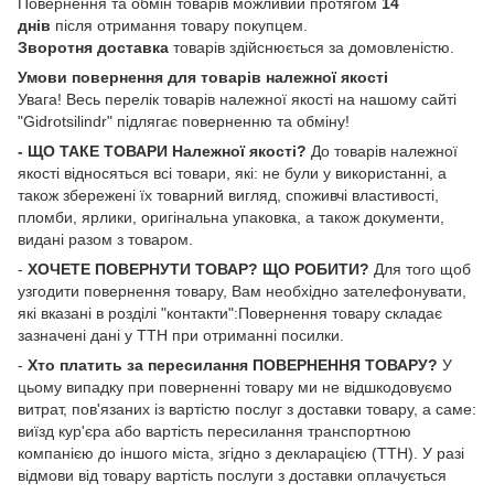
Повернення та обмін товарів можливий протягом
14
днів
після отримання товару покупцем.
Зворотня доставка
товарів здійснюється за домовленістю.
Умови повернення для товарів належної якості
Увага! Весь перелік товарів належної якості на нашому сайті
"Gidrotsilindr" підлягає поверненню та обміну!
- ЩО ТАКЕ ТОВАРИ Належної якості?
До товарів належної
якості відносяться всі товари, які: не були у використанні, а
також збережені їх товарний вигляд, споживчі властивості,
пломби, ярлики, оригінальна упаковка, а також документи,
видані разом з товаром.
-
ХОЧЕТЕ ПОВЕРНУТИ ТОВАР? ЩО РОБИТИ?
Для того щоб
узгодити повернення товару, Вам необхідно зателефонувати,
які вказані в розділі "контакти":Повернення товару складає
зазначені дані у ТТН при отриманні посилки.
-
Хто платить за пересилання ПОВЕРНЕННЯ ТОВАРУ?
У
цьому випадку при поверненні товару ми не відшкодовуємо
витрат, пов'язаних із вартістю послуг з доставки товару, а саме:
виїзд кур'єра або вартість пересилання транспортною
компанією до іншого міста, згідно з декларацією (ТТН). У разі
відмови від товару вартість послуги з доставки оплачується