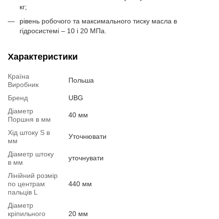
кг;
рівень робочого та максимального тиску масла в
гідросистемі – 10 і 20 МПа.
Характеристики
Країна
Польша
Виробник
Бренд
UBG
Діаметр
40 мм
Поршня в мм
Хід штоку S в
Уточнювати
мм
Діаметр штоку
уточнувати
в мм
Лінійний розмір
по центрам
440 мм
пальців L
Діаметр
кріпильного
20 мм