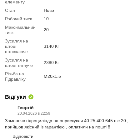
елементу
Стан
Нове
Робочий тиск
10
Максимальний
20
тиск
Зусилля на
штоці
3140 Кг
штовхаюче
Зусилля на
2380 Кг
штоці тягнуче
Різьба на
М20х1.5
Гідравліку
Відгуки
2
Георгій
20.04.2026 в 22:59
Замовляв гідроциліндр на оприскувач 40.25.400.645 шс 20 ,
прийшов якісний із гарантією , оплатили на пошті !!
Відповісти