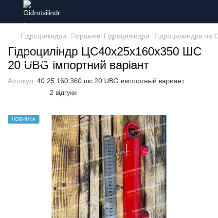
Гідроциліндри
Поршневі Гідроциліндри
Гідроцилиндри на 
Гідроциліндр ЦС40х25х160х350 ШС
20 UBG імпортний варіант
Артикул:
40.25.160.360 шс 20 UBG импортный вариант
2 відгуки
НОВИНКА