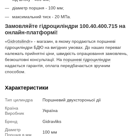
діаметр поршня - 100 мм;
максимальний тиск - 20 МПа.
Замовляйте гідроциліндри 100.40.400.715 на
онлайн-платформі!
«
Gidrotsilindr
» - магазин, в якому продаються поршневі
гідроциліндри БДЮ на вигідних умовах. До наших переваг
належать прийнятні ціни, швидкість опрацювання замовлень,
безкоштовні консультації. На
поршневі гідроциліндри
надається гарантія, оплата передбачається зручним
способом.
Характеристики
Тип цилиндра
Поршневий двухстороньої дії
Країна
Україна
Виробник
Бренд
Gidravliks
Діаметр
100 мм
Поршня в мм