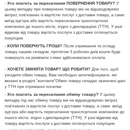
-
Хто платить за пересилання ПОВЕРНЕННЯ ТОВАРУ?
У
цьому випадку при поверненні товару ми не відшкодовуємо
витрат, пов'язаних із вартістю послуг з доставки товару, а саме:
виїзд кур'єра або вартість пересилання транспортною
компанією до іншого міста, згідно з декларацією (ТТН). У разі
відмови від товару вартість послуги з доставки оплачується
покупцем.
-
КОЛИ ПОВЕРНУТЬ ГРОШІ?
Після отримання та огляду
товару нашим складом, протягом 3 робочих днів кошти буде
повернуто на реквізити з яких здійснювалася оплата.
-
ХОЧЕТЕ ЗМІНЯТИ ТОВАР? ЩО РОБИТИ?
Для того, щоб
узгодити обмін товару, Вам необхідно зателефонувати, які
вказані в розділі "контакти"Обмін товару складає зазначені дані
у ТТН при отриманні посилки.
-
Хто платить за пересилання обміну товару?
У цьому
випадку під час обміну товару ми не відшкодовуємо витрат,
пов'язаних із вартістю послуг з доставки товару, а саме: виїзд
кур'єра або вартість пересилання транспортною компанією до
іншого міста, згідно з декларацією (ТТН). У разі відмови від
товару вартість послуги з доставки оплачується покупцем.