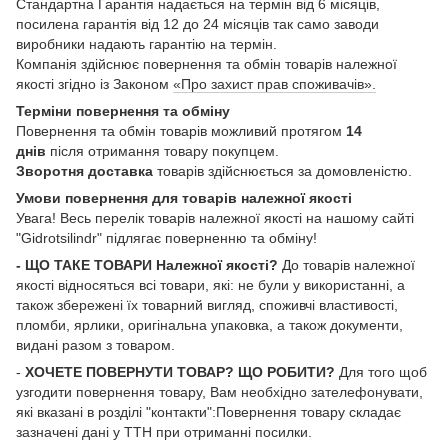
Стандартна Гарантія надається на термін від 6 місяців,
посилена гарантія від 12 до 24 місяців так само заводи
виробники надають гарантію на термін.
Компанія здійснює повернення та обмін товарів належної
якості згідно із Законом
«Про захист прав споживачів».
Терміни повернення та обміну
Повернення та обмін товарів можливий протягом
14
днів
після отримання товару покупцем.
Зворотня доставка
товарів здійснюється за домовленістю.
Умови повернення для товарів належної якості
Увага! Весь перелік товарів належної якості на нашому сайті
"Gidrotsilindr" підлягає поверненню та обміну!
- ЩО ТАКЕ ТОВАРИ Належної якості?
До товарів належної
якості відносяться всі товари, які: не були у використанні, а
також збережені їх товарний вигляд, споживчі властивості,
пломби, ярлики, оригінальна упаковка, а також документи,
видані разом з товаром.
-
ХОЧЕТЕ ПОВЕРНУТИ ТОВАР? ЩО РОБИТИ?
Для того щоб
узгодити повернення товару, Вам необхідно зателефонувати,
які вказані в розділі "контакти":Повернення товару складає
зазначені дані у ТТН при отриманні посилки.