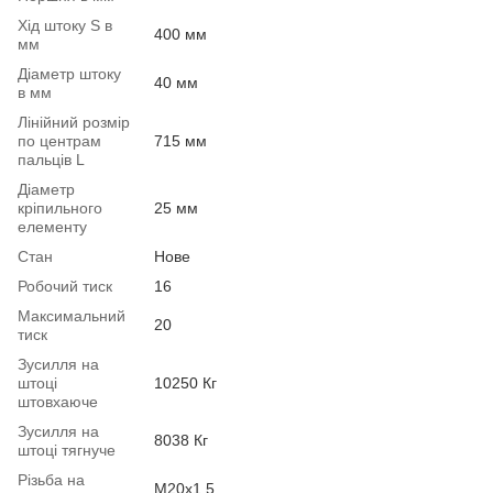
Хід штоку S в
400 мм
мм
Діаметр штоку
40 мм
в мм
Лінійний розмір
по центрам
715 мм
пальців L
Діаметр
кріпильного
25 мм
елементу
Стан
Нове
Робочий тиск
16
Максимальний
20
тиск
Зусилля на
штоці
10250 Кг
штовхаюче
Зусилля на
8038 Кг
штоці тягнуче
Різьба на
М20х1.5