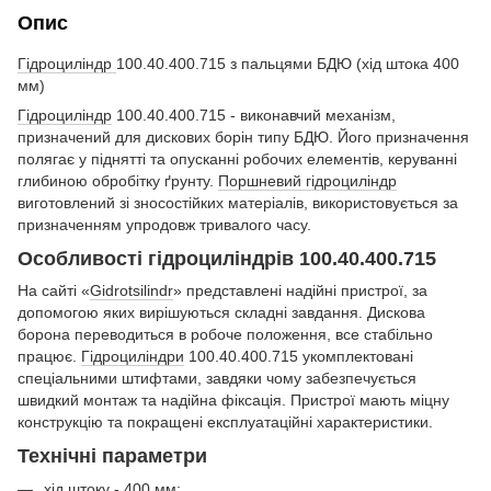
Опис
Гідроциліндр
100.40.400.715 з пальцями БДЮ (хід штока 400
мм)
Гідроциліндр
100.40.400.715 - виконавчий механізм,
призначений для дискових борін типу БДЮ. Його призначення
полягає у піднятті та опусканні робочих елементів, керуванні
глибиною обробітку ґрунту.
Поршневий гідроциліндр
виготовлений зі зносостійких матеріалів, використовується за
призначенням упродовж тривалого часу.
Особливості гідроциліндрів 100.40.400.715
На сайті «
Gidrotsilindr
» представлені надійні пристрої, за
допомогою яких вирішуються складні завдання. Дискова
борона переводиться в робоче положення, все стабільно
працює.
Гідроциліндри
100.40.400.715 укомплектовані
спеціальними штифтами, завдяки чому забезпечується
швидкий монтаж та надійна фіксація. Пристрої мають міцну
конструкцію та покращені експлуатаційні характеристики.
Технічні параметри
хід штоку - 400 мм;