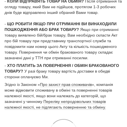
-
КОЛИ ВІДПРАВЯТЬ ТОВАР НА ОБМІН?
Після отримання та
огляду товару, який Вам не підійшов, протягом 1-3 робочих
днів буде відправлено інший обраний Вами товар.
-
ЩО РОБИТИ ЯКЩО ПРИ ОТРИМАННІ ВИ ВИНАХОДИЛИ
ПОШКОДЖЕННЯ АБО БРАК ТОВАРУ?
Якщо при отриманні
товару виявлено бій/брак товару, Вам необхідно скласти Акт
про бій товару при представнику транспортної служби та
повідомити нам номер цього Акту та кількість пошкодженого
товару. Повернення чи обмін бракованого товару складає
зазначені дані у ТТН при отриманні посилки.
-
ХТО ПЛАТИТЬ ЗА ПОВЕРНЕННЯ / ОБМІН БРАКОВАНОГО
ТОВАРУ?
У разі браку товару вартість доставки в обидві
сторони оплачуємо Ми.
Згідно із Законом «
Про захист прав споживачів
», компанія
може відмовити споживачу в обміні та поверненні товарів
належної якості, якщо вони належать до категорій, що
зазначені у чинному
Переліку непродовольчих товарів
належної якості, не підлягають поверненню та обміну.