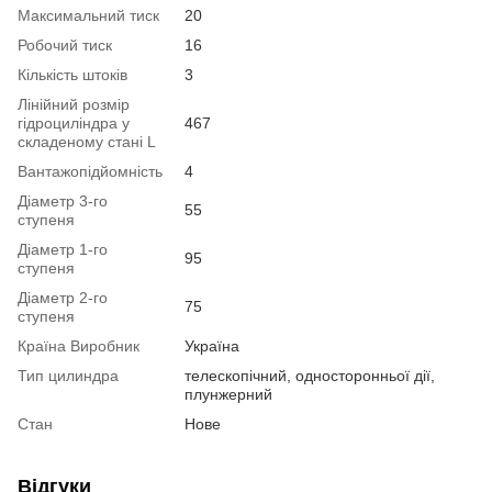
Максимальний тиск
20
Робочий тиск
16
Кількість штоків
3
Лінійний розмір
гідроциліндра у
467
складеному стані L
Вантажопідйомність
4
Діаметр 3-го
55
ступеня
Діаметр 1-го
95
ступеня
Діаметр 2-го
75
ступеня
Країна Виробник
Україна
Тип цилиндра
телескопічний, односторонньої дії,
плунжерний
Стан
Нове
Відгуки