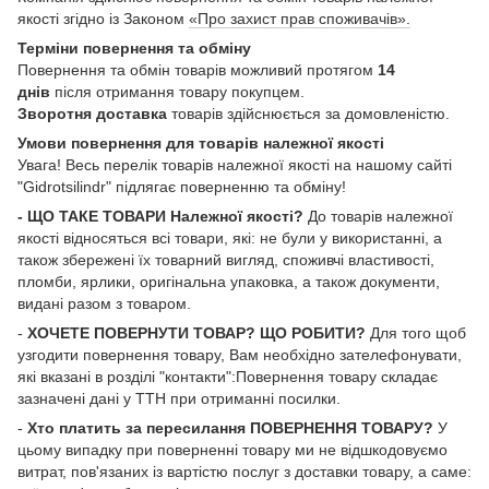
якості згідно із Законом
«Про захист прав споживачів».
Терміни повернення та обміну
Повернення та обмін товарів можливий протягом
14
днів
після отримання товару покупцем.
Зворотня доставка
товарів здійснюється за домовленістю.
Умови повернення для товарів належної якості
Увага! Весь перелік товарів належної якості на нашому сайті
"Gidrotsilindr" підлягає поверненню та обміну!
- ЩО ТАКЕ ТОВАРИ Належної якості?
До товарів належної
якості відносяться всі товари, які: не були у використанні, а
також збережені їх товарний вигляд, споживчі властивості,
пломби, ярлики, оригінальна упаковка, а також документи,
видані разом з товаром.
-
ХОЧЕТЕ ПОВЕРНУТИ ТОВАР? ЩО РОБИТИ?
Для того щоб
узгодити повернення товару, Вам необхідно зателефонувати,
які вказані в розділі "контакти":Повернення товару складає
зазначені дані у ТТН при отриманні посилки.
-
Хто платить за пересилання ПОВЕРНЕННЯ ТОВАРУ?
У
цьому випадку при поверненні товару ми не відшкодовуємо
витрат, пов'язаних із вартістю послуг з доставки товару, а саме: