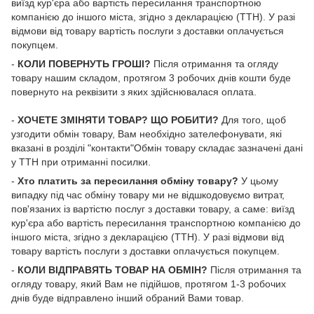
виїзд кур'єра або вартість пересилання транспортною
компанією до іншого міста, згідно з декларацією (ТТН). У разі
відмови від товару вартість послуги з доставки оплачується
покупцем.
-
КОЛИ ПОВЕРНУТЬ ГРОШІ?
Після отримання та огляду
товару нашим складом, протягом 3 робочих днів кошти буде
повернуто на реквізити з яких здійснювалася оплата.
-
ХОЧЕТЕ ЗМІНЯТИ ТОВАР? ЩО РОБИТИ?
Для того, щоб
узгодити обмін товару, Вам необхідно зателефонувати, які
вказані в розділі "контакти"Обмін товару складає зазначені дані
у ТТН при отриманні посилки.
-
Хто платить за пересилання обміну товару?
У цьому
випадку під час обміну товару ми не відшкодовуємо витрат,
пов'язаних із вартістю послуг з доставки товару, а саме: виїзд
кур'єра або вартість пересилання транспортною компанією до
іншого міста, згідно з декларацією (ТТН). У разі відмови від
товару вартість послуги з доставки оплачується покупцем.
-
КОЛИ ВІДПРАВЯТЬ ТОВАР НА ОБМІН?
Після отримання та
огляду товару, який Вам не підійшов, протягом 1-3 робочих
днів буде відправлено інший обраний Вами товар.