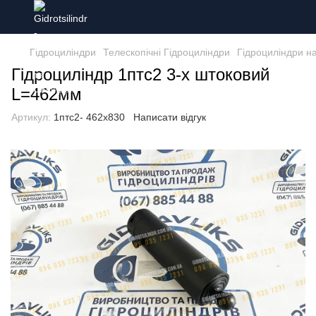
Гідроциліндри
Телескопічні Гідроциліндри
Гідроциліндри н
Гідроциліндр 1птс2 3-х штоковий
L=462мм
Артикул:
1птс2- 462х830
Написати відгук