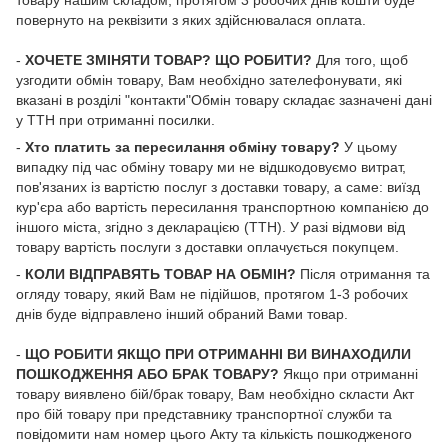
повернуто на реквізити з яких здійснювалася оплата.
-
ХОЧЕТЕ ЗМІНЯТИ ТОВАР? ЩО РОБИТИ?
Для того, щоб
узгодити обмін товару, Вам необхідно зателефонувати, які
вказані в розділі "контакти"Обмін товару складає зазначені дані
у ТТН при отриманні посилки.
-
Хто платить за пересилання обміну товару?
У цьому
випадку під час обміну товару ми не відшкодовуємо витрат,
пов'язаних із вартістю послуг з доставки товару, а саме: виїзд
кур'єра або вартість пересилання транспортною компанією до
іншого міста, згідно з декларацією (ТТН). У разі відмови від
товару вартість послуги з доставки оплачується покупцем.
-
КОЛИ ВІДПРАВЯТЬ ТОВАР НА ОБМІН?
Після отримання та
огляду товару, який Вам не підійшов, протягом 1-3 робочих
днів буде відправлено інший обраний Вами товар.
-
ЩО РОБИТИ ЯКЩО ПРИ ОТРИМАННІ ВИ ВИНАХОДИЛИ
ПОШКОДЖЕННЯ АБО БРАК ТОВАРУ?
Якщо при отриманні
товару виявлено бій/брак товару, Вам необхідно скласти Акт
про бій товару при представнику транспортної служби та
повідомити нам номер цього Акту та кількість пошкодженого