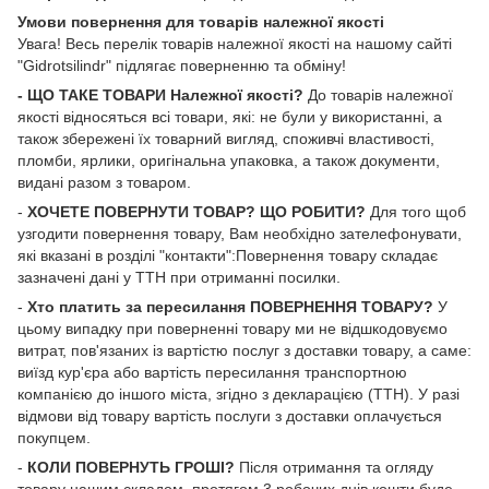
Умови повернення для товарів належної якості
Увага! Весь перелік товарів належної якості на нашому сайті
"Gidrotsilindr" підлягає поверненню та обміну!
- ЩО ТАКЕ ТОВАРИ Належної якості?
До товарів належної
якості відносяться всі товари, які: не були у використанні, а
також збережені їх товарний вигляд, споживчі властивості,
пломби, ярлики, оригінальна упаковка, а також документи,
видані разом з товаром.
-
ХОЧЕТЕ ПОВЕРНУТИ ТОВАР? ЩО РОБИТИ?
Для того щоб
узгодити повернення товару, Вам необхідно зателефонувати,
які вказані в розділі "контакти":Повернення товару складає
зазначені дані у ТТН при отриманні посилки.
-
Хто платить за пересилання ПОВЕРНЕННЯ ТОВАРУ?
У
цьому випадку при поверненні товару ми не відшкодовуємо
витрат, пов'язаних із вартістю послуг з доставки товару, а саме:
виїзд кур'єра або вартість пересилання транспортною
компанією до іншого міста, згідно з декларацією (ТТН). У разі
відмови від товару вартість послуги з доставки оплачується
покупцем.
-
КОЛИ ПОВЕРНУТЬ ГРОШІ?
Після отримання та огляду
товару нашим складом, протягом 3 робочих днів кошти буде