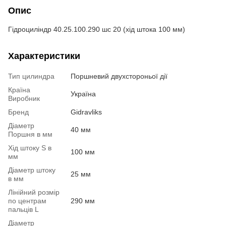
Опис
Гідроциліндр 40.25.100.290 шс 20 (хід штока 100 мм)
Характеристики
Тип цилиндра
Поршневий двухстороньої дії
Країна
Україна
Виробник
Бренд
Gidravliks
Діаметр
40 мм
Поршня в мм
Хід штоку S в
100 мм
мм
Діаметр штоку
25 мм
в мм
Лінійний розмір
по центрам
290 мм
пальців L
Діаметр