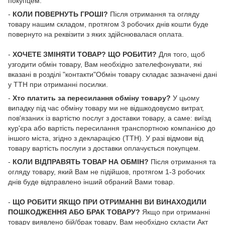
покупцем.
-
КОЛИ ПОВЕРНУТЬ ГРОШІ?
Після отримання та огляду
товару нашим складом, протягом 3 робочих днів кошти буде
повернуто на реквізити з яких здійснювалася оплата.
-
ХОЧЕТЕ ЗМІНЯТИ ТОВАР? ЩО РОБИТИ?
Для того, щоб
узгодити обмін товару, Вам необхідно зателефонувати, які
вказані в розділі "контакти"Обмін товару складає зазначені дані
у ТТН при отриманні посилки.
-
Хто платить за пересилання обміну товару?
У цьому
випадку під час обміну товару ми не відшкодовуємо витрат,
пов'язаних із вартістю послуг з доставки товару, а саме: виїзд
кур'єра або вартість пересилання транспортною компанією до
іншого міста, згідно з декларацією (ТТН). У разі відмови від
товару вартість послуги з доставки оплачується покупцем.
-
КОЛИ ВІДПРАВЯТЬ ТОВАР НА ОБМІН?
Після отримання та
огляду товару, який Вам не підійшов, протягом 1-3 робочих
днів буде відправлено інший обраний Вами товар.
-
ЩО РОБИТИ ЯКЩО ПРИ ОТРИМАННІ ВИ ВИНАХОДИЛИ
ПОШКОДЖЕННЯ АБО БРАК ТОВАРУ?
Якщо при отриманні
товару виявлено бій/брак товару, Вам необхідно скласти Акт