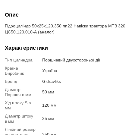
Опис
Гідроциліндр 50х25х120.350 пп22 Навіски трактора МТЗ 320.
ЦС50.120.010-А (аналог)
Характеристики
Тип цилиндра
Поршневий двухстороньої дії
Країна
Україна
Виробник
Бренд
Gidravliks
Діаметр
50 мм
Поршня в мм
Хід штоку S в
120 мм
мм
Діаметр штоку
25 мм
в мм
Лінійний розмір
по центрам
350 мм