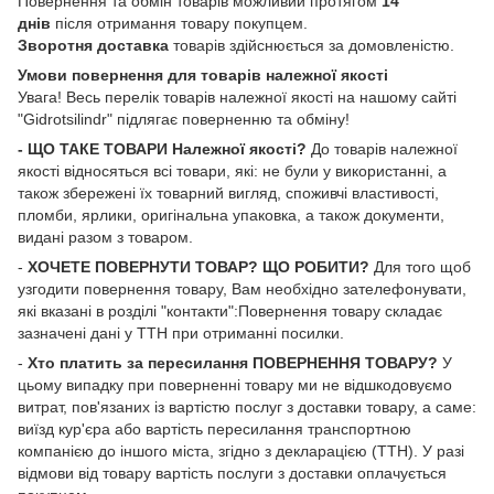
Повернення та обмін товарів можливий протягом
14
днів
після отримання товару покупцем.
Зворотня доставка
товарів здійснюється за домовленістю.
Умови повернення для товарів належної якості
Увага! Весь перелік товарів належної якості на нашому сайті
"Gidrotsilindr" підлягає поверненню та обміну!
- ЩО ТАКЕ ТОВАРИ Належної якості?
До товарів належної
якості відносяться всі товари, які: не були у використанні, а
також збережені їх товарний вигляд, споживчі властивості,
пломби, ярлики, оригінальна упаковка, а також документи,
видані разом з товаром.
-
ХОЧЕТЕ ПОВЕРНУТИ ТОВАР? ЩО РОБИТИ?
Для того щоб
узгодити повернення товару, Вам необхідно зателефонувати,
які вказані в розділі "контакти":Повернення товару складає
зазначені дані у ТТН при отриманні посилки.
-
Хто платить за пересилання ПОВЕРНЕННЯ ТОВАРУ?
У
цьому випадку при поверненні товару ми не відшкодовуємо
витрат, пов'язаних із вартістю послуг з доставки товару, а саме:
виїзд кур'єра або вартість пересилання транспортною
компанією до іншого міста, згідно з декларацією (ТТН). У разі
відмови від товару вартість послуги з доставки оплачується