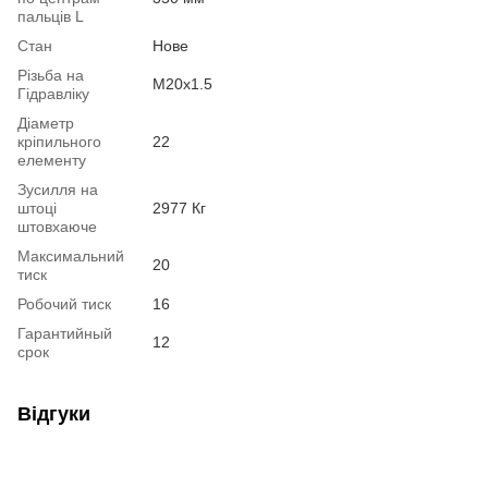
пальців L
Стан
Нове
Різьба на
М20х1.5
Гідравліку
Діаметр
кріпильного
22
елементу
Зусилля на
штоці
2977 Кг
штовхаюче
Максимальний
20
тиск
Робочий тиск
16
Гарантийный
12
срок
Відгуки