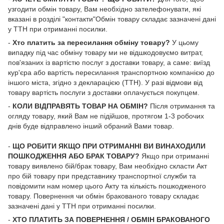
узгодити обмін товару, Вам необхідно зателефонувати, які
вказані в розділі "контакти"Обмін товару складає зазначені дані
у ТТН при отриманні посилки.
-
Хто платить за пересилання обміну товару?
У цьому
випадку під час обміну товару ми не відшкодовуємо витрат,
пов'язаних із вартістю послуг з доставки товару, а саме: виїзд
кур'єра або вартість пересилання транспортною компанією до
іншого міста, згідно з декларацією (ТТН). У разі відмови від
товару вартість послуги з доставки оплачується покупцем.
-
КОЛИ ВІДПРАВЯТЬ ТОВАР НА ОБМІН?
Після отримання та
огляду товару, який Вам не підійшов, протягом 1-3 робочих
днів буде відправлено інший обраний Вами товар.
-
ЩО РОБИТИ ЯКЩО ПРИ ОТРИМАННІ ВИ ВИНАХОДИЛИ
ПОШКОДЖЕННЯ АБО БРАК ТОВАРУ?
Якщо при отриманні
товару виявлено бій/брак товару, Вам необхідно скласти Акт
про бій товару при представнику транспортної служби та
повідомити нам номер цього Акту та кількість пошкодженого
товару. Повернення чи обмін бракованого товару складає
зазначені дані у ТТН при отриманні посилки.
-
ХТО ПЛАТИТЬ ЗА ПОВЕРНЕННЯ / ОБМІН БРАКОВАНОГО