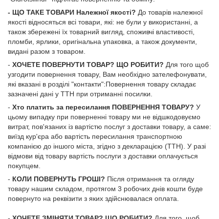
- ЩО ТАКЕ ТОВАРИ Належної якості?
До товарів належної
якості відносяться всі товари, які: не були у використанні, а
також збережені їх товарний вигляд, споживчі властивості,
пломби, ярлики, оригінальна упаковка, а також документи,
видані разом з товаром.
-
ХОЧЕТЕ ПОВЕРНУТИ ТОВАР? ЩО РОБИТИ?
Для того щоб
узгодити повернення товару, Вам необхідно зателефонувати,
які вказані в розділі "контакти":Повернення товару складає
зазначені дані у ТТН при отриманні посилки.
-
Хто платить за пересилання ПОВЕРНЕННЯ ТОВАРУ?
У
цьому випадку при поверненні товару ми не відшкодовуємо
витрат, пов'язаних із вартістю послуг з доставки товару, а саме:
виїзд кур'єра або вартість пересилання транспортною
компанією до іншого міста, згідно з декларацією (ТТН). У разі
відмови від товару вартість послуги з доставки оплачується
покупцем.
-
КОЛИ ПОВЕРНУТЬ ГРОШІ?
Після отримання та огляду
товару нашим складом, протягом 3 робочих днів кошти буде
повернуто на реквізити з яких здійснювалася оплата.
-
ХОЧЕТЕ ЗМІНЯТИ ТОВАР? ЩО РОБИТИ?
Для того, щоб