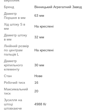
Виробник
Бренд
Вінницький Агрегатний Завод
Діаметр
63 мм
Поршня в мм
Хід штоку S в
На креслені
мм
Діаметр штоку
32 мм
в мм
Лінійний розмір
по центрам
На креслені
пальців L
Діаметр
кріпильного
30 мм
елементу
Стан
Нове
Робочий тиск
16
Максимальний
20
тиск
Зусилля на
штоці
4988 Кг
штовхаюче