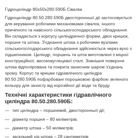
Гідроциліндр 80х50х280.590Б Сівалки
Гідроциліндр 80.50.280.590Б двосторонньої дії застосовується
для керування робочими механізмами сівалок, іншого
причіпного та навісного сільськогосподарського обладнання.
Він складається з корпусу циліндричної форми, двох кришок,
поршня та штока. З'єднання штока з робочими вузлами
сільськогосподарського обладнання здійснюється через вухо з
підшипником. Циліндр, поршень та шток виготовлені з міцної
конструкційної, високовуглецевої сталі. Зовнішня поверхня
штока відполірована та покрита захисним шаром з'єднань
хрому. Корпус та кришки гідравлічного циліндра
80.50.280.590Б пофарбовані порошковою фарбою зеленого
кольору для захисту від корозійної дії води та бруду.
Технічні характеристики гідравлічного
циліндра 80.50.280.590Б:
тип циліндра – поршневий, двосторонньої дії;
діаметр поршня – 80 міліметрів;
діаметр штока – 50 міліметрів;
загальний хід штока – 28 сантиметрів;