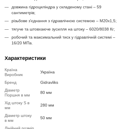
довжина гідроциліндра у складеному стані – 59
сантиметрів;
різьбове з'єднання з гідравлічною системою – М20х1,5;
тягуче та штовхаюче зусилля на штоку – 6020/8038 Кг;
робочий та максимальний тиск у гідравлічній системі –
16/20 МПа.
Характеристики
Країна
Україна
Виробник
Бренд
Gidravliks
Діаметр
80 мм
Поршня в мм
Хід штоку S в
280 мм
мм
Діаметр штоку
50 мм
в мм
Лінійний розмір