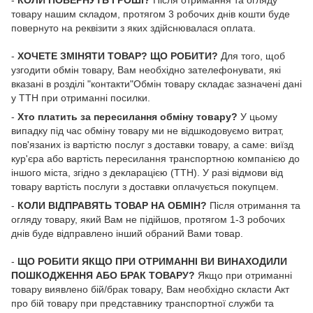
-
КОЛИ ПОВЕРНУТЬ ГРОШІ?
Після отримання та огляду
товару нашим складом, протягом 3 робочих днів кошти буде
повернуто на реквізити з яких здійснювалася оплата.
-
ХОЧЕТЕ ЗМІНЯТИ ТОВАР? ЩО РОБИТИ?
Для того, щоб
узгодити обмін товару, Вам необхідно зателефонувати, які
вказані в розділі "контакти"Обмін товару складає зазначені дані
у ТТН при отриманні посилки.
-
Хто платить за пересилання обміну товару?
У цьому
випадку під час обміну товару ми не відшкодовуємо витрат,
пов'язаних із вартістю послуг з доставки товару, а саме: виїзд
кур'єра або вартість пересилання транспортною компанією до
іншого міста, згідно з декларацією (ТТН). У разі відмови від
товару вартість послуги з доставки оплачується покупцем.
-
КОЛИ ВІДПРАВЯТЬ ТОВАР НА ОБМІН?
Після отримання та
огляду товару, який Вам не підійшов, протягом 1-3 робочих
днів буде відправлено інший обраний Вами товар.
-
ЩО РОБИТИ ЯКЩО ПРИ ОТРИМАННІ ВИ ВИНАХОДИЛИ
ПОШКОДЖЕННЯ АБО БРАК ТОВАРУ?
Якщо при отриманні
товару виявлено бій/брак товару, Вам необхідно скласти Акт
про бій товару при представнику транспортної служби та