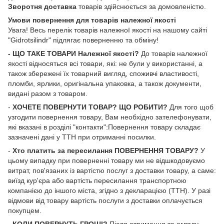
Зворотня доставка
товарів здійснюється за домовленістю.
Умови повернення для товарів належної якості
Увага! Весь перелік товарів належної якості на нашому сайті
"Gidrotsilindr" підлягає поверненню та обміну!
- ЩО ТАКЕ ТОВАРИ Належної якості?
До товарів належної
якості відносяться всі товари, які: не були у використанні, а
також збережені їх товарний вигляд, споживчі властивості,
пломби, ярлики, оригінальна упаковка, а також документи,
видані разом з товаром.
-
ХОЧЕТЕ ПОВЕРНУТИ ТОВАР? ЩО РОБИТИ?
Для того щоб
узгодити повернення товару, Вам необхідно зателефонувати,
які вказані в розділі "контакти":Повернення товару складає
зазначені дані у ТТН при отриманні посилки.
-
Хто платить за пересилання ПОВЕРНЕННЯ ТОВАРУ?
У
цьому випадку при поверненні товару ми не відшкодовуємо
витрат, пов'язаних із вартістю послуг з доставки товару, а саме:
виїзд кур'єра або вартість пересилання транспортною
компанією до іншого міста, згідно з декларацією (ТТН). У разі
відмови від товару вартість послуги з доставки оплачується
покупцем.