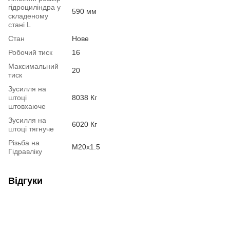
гідроциліндра у
590 мм
складеному
стані L
Стан
Нове
Робочий тиск
16
Максимальний
20
тиск
Зусилля на
штоці
8038 Кг
штовхаюче
Зусилля на
6020 Кг
штоці тягнуче
Різьба на
М20х1.5
Гідравліку
Відгуки